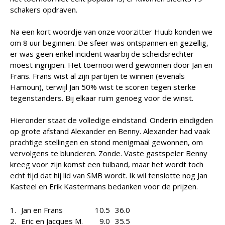
schakers opdraven.
Na een kort woordje van onze voorzitter Huub konden we
om 8 uur beginnen. De sfeer was ontspannen en gezellig,
er was geen enkel incident waarbij de scheidsrechter
moest ingrijpen. Het toernooi werd gewonnen door Jan en
Frans. Frans wist al zijn partijen te winnen (evenals
Hamoun), terwijl Jan 50% wist te scoren tegen sterke
tegenstanders. Bij elkaar ruim genoeg voor de winst.
Hieronder staat de volledige eindstand. Onderin eindigden
op grote afstand Alexander en Benny. Alexander had vaak
prachtige stellingen en stond menigmaal gewonnen, om
vervolgens te blunderen. Zonde. Vaste gastspeler Benny
kreeg voor zijn komst een tulband, maar het wordt toch
echt tijd dat hij lid van SMB wordt. Ik wil tenslotte nog Jan
Kasteel en Erik Kastermans bedanken voor de prijzen.
1.
Jan en Frans
10.5
36.0
2.
Eric en Jacques M.
9.0
35.5