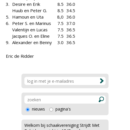
3.
Desire en Erik
8.5
36.0
Huub en Peter G.
8.5
34.5
5.
Hamoun en Uta
8,0
36.0
6.
Peter S. en Marinus
7.5
37.0
Valentijn en Lucas
7.5
36.5
Jacques O. en Eline
7.5
36.5
9.
Alexander en Benny
3.0
36.5
Eric de Ridder
nieuws
pagina's
Welkom bij schaakvereniging Strijdt Met