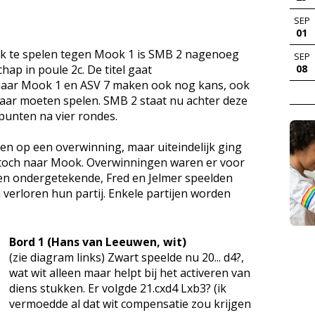
SEP
01
jk te spelen tegen Mook 1 is SMB 2 nagenoeg
SEP
ap in poule 2c. De titel gaat
08
 maar Mook 1 en ASV 7 maken ook nog kans, ook
aar moeten spelen. SMB 2 staat nu achter deze
punten na vier rondes.
en op een overwinning, maar uiteindelijk ging
s toch naar Mook. Overwinningen waren er voor
 en ondergetekende, Fred en Jelmer speelden
 verloren hun partij. Enkele partijen worden
Bord 1 (Hans van Leeuwen, wit)
(zie diagram links) Zwart speelde nu 20... d4?,
wat wit alleen maar helpt bij het activeren van
diens stukken. Er volgde 21.cxd4 Lxb3? (ik
vermoedde al dat wit compensatie zou krijgen