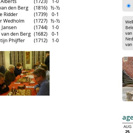
Alberts
(1723)
1-0
van den Berg
(1816)
½-½
de Ridder
(1739)
0-1
er Wedholm
(1727)
½-½
Wel
 Jansen
(1744)
1-0
Bel
van
 van den Berg
(1682)
0-1
Ned
tijn Phijffer
(1712)
1-0
van
ag
AUG
25