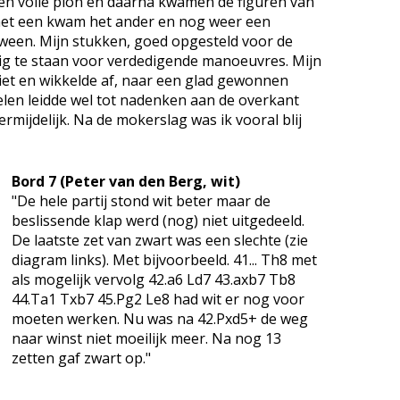
en volle pion en daarna kwamen de figuren van
an het een kwam het ander en nog weer een
rdween. Mijn stukken, goed opgesteld voor de
ig te staan voor verdedigende manoeuvres. Mijn
et en wikkelde af, naar een glad gewonnen
telen leidde wel tot nadenken aan de overkant
rmijdelijk. Na de mokerslag was ik vooral blij
Bord 7 (Peter van den Berg, wit)
"De hele partij stond wit beter maar de
beslissende klap werd (nog) niet uitgedeeld.
De laatste zet van zwart was een slechte (zie
diagram links). Met bijvoorbeeld. 41... Th8 met
als mogelijk vervolg 42.a6 Ld7 43.axb7 Tb8
44.Ta1 Txb7 45.Pg2 Le8 had wit er nog voor
moeten werken. Nu was na 42.Pxd5+ de weg
naar winst niet moeilijk meer. Na nog 13
zetten gaf zwart op."