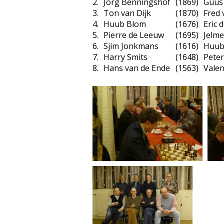
2.
Jorg Benningshof
(1869)
Guus 
3.
Ton van Dijk
(1870)
Fred 
4.
Huub Blom
(1676)
Eric 
5.
Pierre de Leeuw
(1695)
Jelm
6.
Sjim Jonkmans
(1616)
Huub
7.
Harry Smits
(1648)
Peter
8.
Hans van de Ende
(1563)
Valen