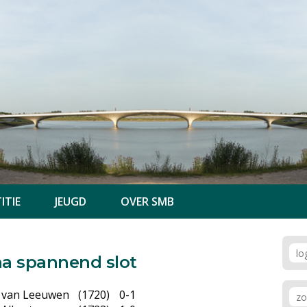
ITIE
JEUGD
OVER SMB
 na spannend slot
 van Leeuwen
(1720)
0-1