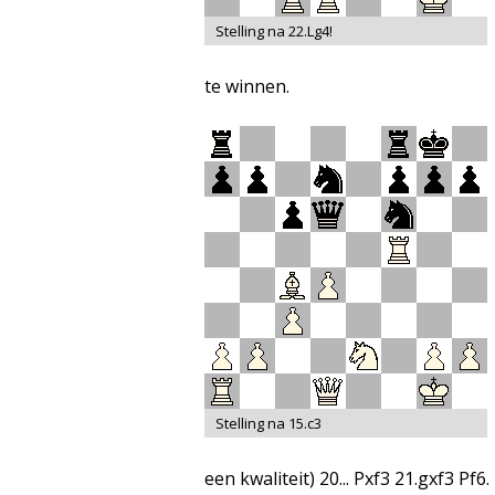
Stelling na 22.Lg4!
te winnen.
Stelling na 15.c3
een kwaliteit) 20... Pxf3 21.gxf3 Pf6.