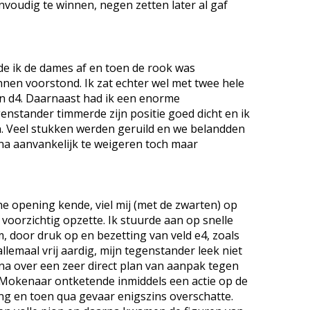
envoudig te winnen, negen zetten later al gaf
de ik de dames af en toen de rook was
nen voorstond. Ik zat echter wel met twee hele
en d4. Daarnaast had ik een enorme
enstander timmerde zijn positie goed dicht en ik
en. Veel stukken werden geruild en we belandden
ik na aanvankelijk te weigeren toch maar
he opening kende, viel mij (met de zwarten) op
 voorzichtig opzette. Ik stuurde aan op snelle
, door druk op en bezetting van veld e4, zoals
llemaal vrij aardig, mijn tegenstander leek niet
 na over een zeer direct plan van aanpak tegen
Mokenaar ontketende inmiddels een actie op de
ng en toen qua gevaar enigszins overschatte.