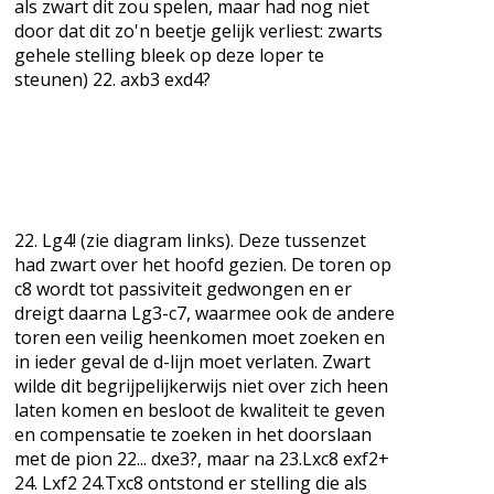
als zwart dit zou spelen, maar had nog niet
door dat dit zo'n beetje gelijk verliest: zwarts
gehele stelling bleek op deze loper te
steunen) 22. axb3 exd4?
22. Lg4! (zie diagram links). Deze tussenzet
had zwart over het hoofd gezien. De toren op
c8 wordt tot passiviteit gedwongen en er
dreigt daarna Lg3-c7, waarmee ook de andere
toren een veilig heenkomen moet zoeken en
in ieder geval de d-lijn moet verlaten. Zwart
wilde dit begrijpelijkerwijs niet over zich heen
laten komen en besloot de kwaliteit te geven
en compensatie te zoeken in het doorslaan
met de pion 22... dxe3?, maar na 23.Lxc8 exf2+
24. Lxf2 24.Txc8 ontstond er stelling die als