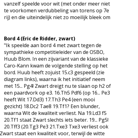
vanzelf speelde voor wit (met onder meer niet
te voorkomen verdubbeling van torens op 7e
rij) en die uiteindelijk niet zo moeilijk bleek om
Bord 4 (Eric de Ridder, zwart)
"Ik speelde aan bord 4 met zwart tegen de
sympathieke competitieleider van de OSBO,
Huub Blom. In een zijvariant van de klassieke
Caro-Kann kwam de volgende stelling op het
bord. Huub heeft zojuist 15.c3 gespeeld (zie
diagram links), waarna ik het initiatief neem
met 15... Pg4! Zwart dreigt nu te slaan op h2 of
een paardvork op e3. 16.Th5 Pdf6 (op 16... Pe3
heeft Wit 17.Dd3) 17.Th3 Pe4 (een mooi
gezicht) 18.Dc2 Tae8 19.Tf1? Een blunder,
waarna Wit de kwaliteit verliest. Na 19.Ld3 f5
20.Tf1 staat Zwart slechts iets beter. 19... Pg5!
20.Tff3 (20.Tg3 Pe3 21.Txe3 Txe3 verliest ook
 Zwart staat een kwaliteit voor, terwijl de witte