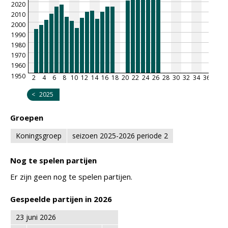
2020
2010
2000
1990
1980
1970
1960
1950
2
4
6
8
10
12
14
16
18
20
22
24
26
28
30
32
34
36
38
4
<
2025
Groepen
Koningsgroep
seizoen 2025-2026 periode 2
Nog te spelen partijen
Er zijn geen nog te spelen partijen.
Gespeelde partijen in 2026
23 juni 2026