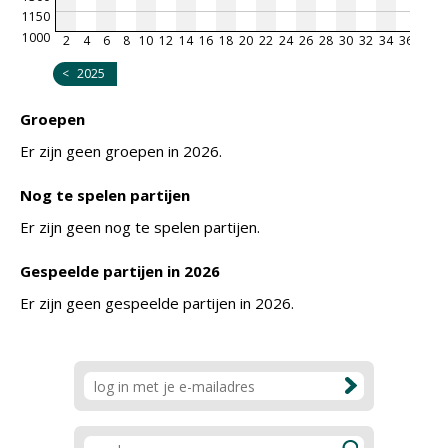
1150
1000
2
4
6
8
10
12
14
16
18
20
22
24
26
28
30
32
34
36
38
4
<
2025
Groepen
Er zijn geen groepen in 2026.
Nog te spelen partijen
Er zijn geen nog te spelen partijen.
Gespeelde partijen in 2026
Er zijn geen gespeelde partijen in 2026.