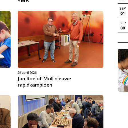
SMB
SEP
01
SEP
08
29 april 2026
Jan Roelof Moll nieuwe
rapidkampioen