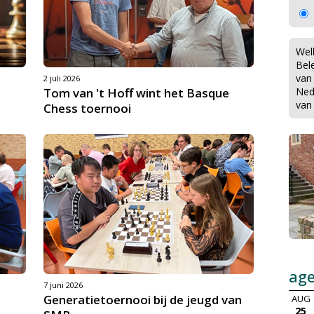
Wel
Bel
van
2 juli 2026
Tom van 't Hoff wint het Basque
Ned
van
Chess toernooi
ag
7 juni 2026
Generatietoernooi bij de jeugd van
AUG
25