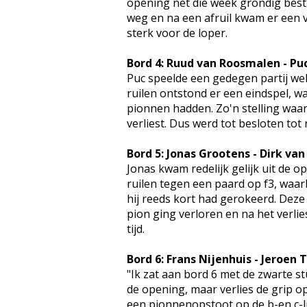
opening net die week grondig bestu
weg en na een afruil kwam er een v
sterk voor de loper.
Bord 4: Ruud van Roosmalen - Pu
Puc speelde een gedegen partij welk
ruilen ontstond er een eindspel, w
pionnen hadden. Zo'n stelling waarbi
verliest. Dus werd tot besloten tot 
Bord 5: Jonas Grootens - Dirk van
Jonas kwam redelijk gelijk uit de o
ruilen tegen een paard op f3, waarb
hij reeds kort had gerokeerd. Deze 
pion ging verloren en na het verli
tijd.
Bord 6: Frans Nijenhuis - Jeroen
"Ik zat aan bord 6 met de zwarte st
de opening, maar verlies de grip op
een pionnenopstoot op de b-en c-li