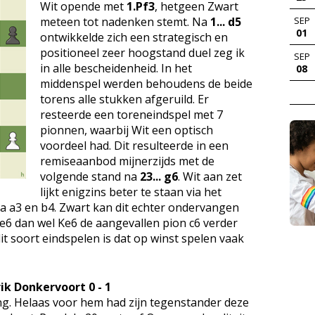
Wit opende met
1.Pf3
, hetgeen Zwart
meteen tot nadenken stemt. Na
1... d5
SEP
01
ontwikkelde zich een strategisch en
positioneel zeer hoogstand duel zeg ik
SEP
in alle bescheidenheid. In het
08
middenspel werden behoudens de beide
torens alle stukken afgeruild. Er
resteerde een toreneindspel met 7
pionnen, waarbij Wit een optisch
voordeel had. Dit resulteerde in een
remiseaanbod mijnerzijds met de
volgende stand na
23... g6
. Wit aan zet
lijkt enigzins beter te staan via het
a a3 en b4. Zwart kan dit echter ondervangen
6 dan wel Ke6 de aangevallen pion c6 verder
 soort eindspelen is dat op winst spelen vaak
ik Donkervoort 0 - 1
g. Helaas voor hem had zijn tegenstander deze