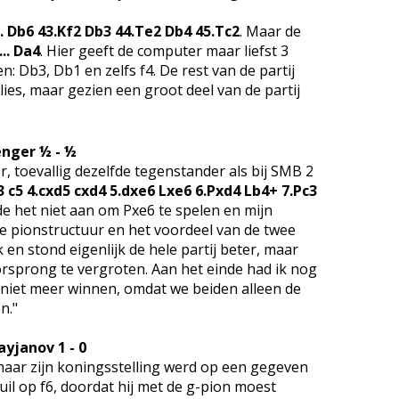
.. Db6 43.Kf2 Db3 44.Te2 Db4 45.Tc2
. Maar de
... Da4
. Hier geeft de computer maar liefst 3
n: Db3, Db1 en zelfs f4. De rest van de partij
rlies, maar gezien een groot deel van de partij
enger ½ - ½
, toevallig dezelfde tegenstander als bij SMB 2
f3 c5 4.cxd5 cxd4 5.dxe6 Lxe6 6.Pxd4 Lb4+ 7.Pc3
de het niet aan om Pxe6 te spelen en mijn
e pionstructuur en het voordeel van de twee
 en stond eigenlijk de hele partij beter, maar
rsprong te vergroten. Aan het einde had ik nog
 niet meer winnen, omdat we beiden alleen de
n."
ayjanov 1 - 0
aar zijn koningsstelling werd op een gegeven
l op f6, doordat hij met de g-pion moest