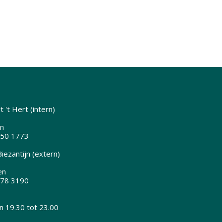
 't Hert (intern)
n
350 1773
iezantijn (extern)
en
378 3190
 19.30 tot 23.00