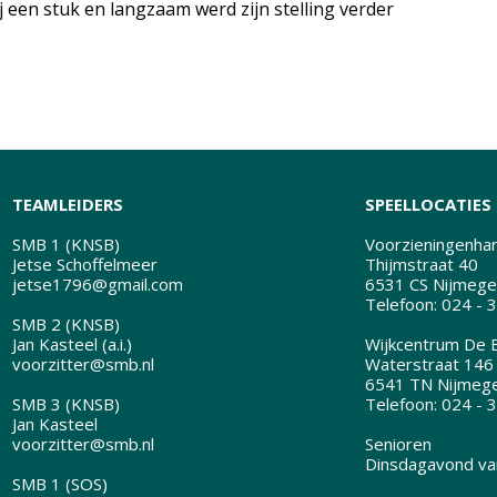
j een stuk en langzaam werd zijn stelling verder
TEAMLEIDERS
SPEELLOCATIES
SMB 1 (KNSB)
Voorzieningenhart
Jetse Schoffelmeer
Thijmstraat 40
jetse1796@gmail.com
6531 CS Nijmege
Telefoon: 024 - 
SMB 2 (KNSB)
Jan Kasteel (a.i.)
Wijkcentrum De B
voorzitter@smb.nl
Waterstraat 146
6541 TN Nijmeg
SMB 3 (KNSB)
Telefoon: 024 - 
Jan Kasteel
voorzitter@smb.nl
Senioren
Dinsdagavond van
SMB 1 (SOS)