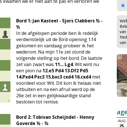
 kwamen we er niet aan te pas en verloren we
Bord 1: Jan Kasteel - Sjors Clabbers ½ -
Wel
Bel
½
van
In de afgelopen periode ben ik redelijk
Ned
verdienstelijk uit de Bird-opening 1.f4
van
gekomen en vandaag probeer ik het
wederom. Na mijn 11e zet stond de
volgende stelling op het bord. De laatste
zet van zwart was
11... Lg4
. Wit wint nu
een pion na
12.e5 Pd4 13.Df2 Pd5
14.Pxd4 Pxc3 15.bxc3 cxd4 16.cxd4
met
voordeel voor Wit. Dit kon ik helaas niet
uitbuiten en na een afruil werd op de
26e zet in een gelijkwaardige stand
besloten tot remise.
ag
Bord 2: Tobivan Scheijndel - Henny
AUG
Goverde ½ - ½
25