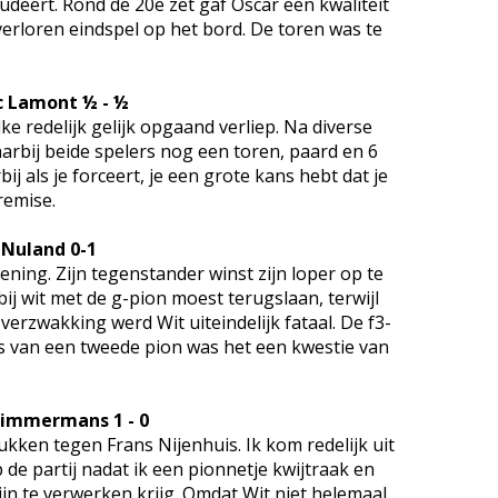
deert. Rond de 20e zet gaf Oscar een kwaliteit
erloren eindspel op het bord. De toren was te
c Lamont ½ - ½
e redelijk gelijk opgaand verliep. Na diverse
aarbij beide spelers nog een toren, paard en 6
j als je forceert, je een grote kans hebt dat je
remise.
 Nuland 0-1
pening. Zijn tegenstander winst zijn loper op te
ij wit met de g-pion moest terugslaan, terwijl
verzwakking werd Wit uiteindelijk fataal. De f3-
es van een tweede pion was het een kwestie van
 Timmermans 1 - 0
ukken tegen Frans Nijenhuis. Ik kom redelijk uit
 de partij nadat ik een pionnetje kwijtraak en
jn te verwerken krijg. Omdat Wit niet helemaal