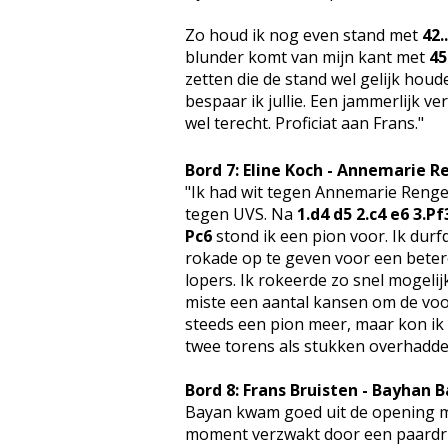
Zo houd ik nog even stand met
42.
blunder komt van mijn kant met
45
zetten die de stand wel gelijk houde
bespaar ik jullie. Een jammerlijk ve
wel terecht. Proficiat aan Frans."
Bord 7: Eline Koch - Annemarie R
"Ik had wit tegen Annemarie Renger
tegen UVS. Na
1.d4 d5 2.c4 e6 3.P
Pc6
stond ik een pion voor. Ik durf
rokade op te geven voor een beter
lopers. Ik rokeerde zo snel mogelijk
miste een aantal kansen om de voo
steeds een pion meer, maar kon ik
twee torens als stukken overhadde
Bord 8: Frans Bruisten - Bayhan B
Bayan kwam goed uit de opening m
moment verzwakt door een paardrui