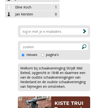
Eline Koch
1
Jan Kersten
0
nieuws
pagina's
Welkom bij schaakvereniging Strijdt Met
Beleid, opgericht in 1848 en daarmee een
van de oudste schaakverenigingen van
Nederland en de oudste schaakvereniging
van Nijmegen en omstreken.