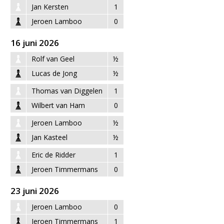
Jan Kersten
1
Jeroen Lamboo
0
16 juni 2026
Rolf van Geel
½
Lucas de Jong
½
Thomas van Diggelen
1
Wilbert van Ham
0
Jeroen Lamboo
½
Jan Kasteel
½
Eric de Ridder
1
Jeroen Timmermans
0
23 juni 2026
Jeroen Lamboo
0
Jeroen Timmermans
1