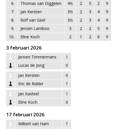
6.
Thomas van Diggelen
4½
2
5
2
9
7.
Jan Kersten
3½
2
3
4
9
8.
Rolf van Geel
3½
2
3
4
9
9.
Jeroen Lamboo
3
2
2
5
9
10.
Eline Koch
2
1
2
6
9
3 februari 2026
Jeroen Timmermans
1
Lucas de Jong
0
Jan Kersten
0
Eric de Ridder
1
Jan Kasteel
1
Eline Koch
0
17 februari 2026
Wilbert van Ham
1