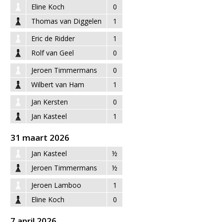
Eline Koch
0
Thomas van Diggelen
1
Eric de Ridder
1
Rolf van Geel
0
Jeroen Timmermans
0
Wilbert van Ham
1
Jan Kersten
0
Jan Kasteel
1
31 maart 2026
Jan Kasteel
½
Jeroen Timmermans
½
Jeroen Lamboo
1
Eline Koch
0
7 april 2026