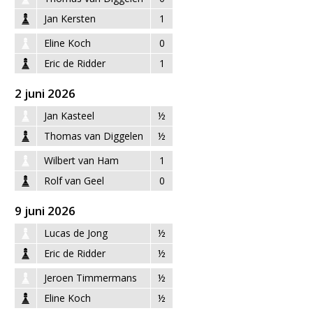
Jan Kersten
1
Eline Koch
0
Eric de Ridder
1
2 juni 2026
Jan Kasteel
½
Thomas van Diggelen
½
Wilbert van Ham
1
Rolf van Geel
0
9 juni 2026
Lucas de Jong
½
Eric de Ridder
½
Jeroen Timmermans
½
Eline Koch
½