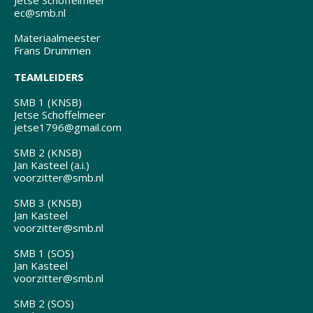
Jetse Schoffelmeer
ec@smb.nl
Materiaalmeester
Frans Drummen
TEAMLEIDERS
SMB 1 (KNSB)
Jetse Schoffelmeer
jetse1796@gmail.com
SMB 2 (KNSB)
Jan Kasteel (a.i.)
voorzitter@smb.nl
SMB 3 (KNSB)
Jan Kasteel
voorzitter@smb.nl
SMB 1 (SOS)
Jan Kasteel
voorzitter@smb.nl
SMB 2 (SOS)