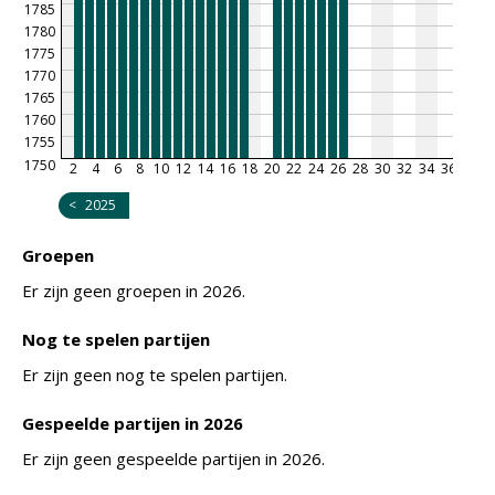
1785
1780
1775
1770
1765
1760
1755
1750
2
4
6
8
10
12
14
16
18
20
22
24
26
28
30
32
34
36
38
4
<
2025
Groepen
Er zijn geen groepen in 2026.
Nog te spelen partijen
Er zijn geen nog te spelen partijen.
Gespeelde partijen in 2026
Er zijn geen gespeelde partijen in 2026.