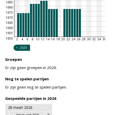
1685
1680
1675
1670
1665
1660
1655
1650
2
4
6
8
10
12
14
16
18
20
22
24
26
28
30
32
34
36
38
4
<
2025
Groepen
Er zijn geen groepen in 2026.
Nog te spelen partijen
Er zijn geen nog te spelen partijen.
Gespeelde partijen in 2026
28 maart 2026
Youp van Dijk
0