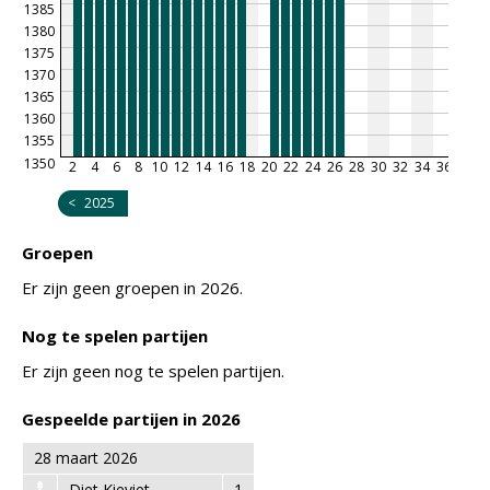
1385
1380
1375
1370
1365
1360
1355
1350
2
4
6
8
10
12
14
16
18
20
22
24
26
28
30
32
34
36
38
4
<
2025
Groepen
Er zijn geen groepen in 2026.
Nog te spelen partijen
Er zijn geen nog te spelen partijen.
Gespeelde partijen in 2026
28 maart 2026
Diet Kieviet
1