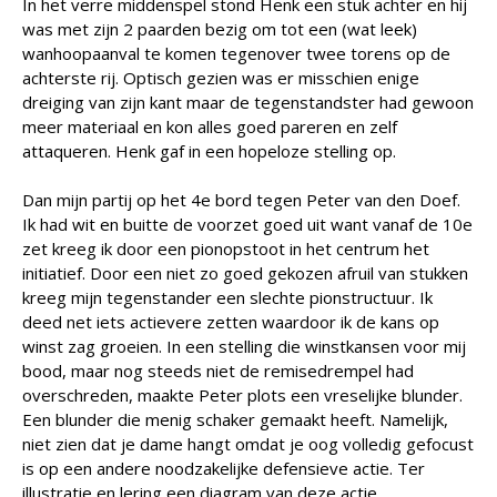
In het verre middenspel stond Henk een stuk achter en hij
was met zijn 2 paarden bezig om tot een (wat leek)
wanhoopaanval te komen tegenover twee torens op de
achterste rij. Optisch gezien was er misschien enige
dreiging van zijn kant maar de tegenstandster had gewoon
meer materiaal en kon alles goed pareren en zelf
attaqueren. Henk gaf in een hopeloze stelling op.
Dan mijn partij op het 4e bord tegen Peter van den Doef.
Ik had wit en buitte de voorzet goed uit want vanaf de 10e
zet kreeg ik door een pionopstoot in het centrum het
initiatief. Door een niet zo goed gekozen afruil van stukken
kreeg mijn tegenstander een slechte pionstructuur. Ik
deed net iets actievere zetten waardoor ik de kans op
winst zag groeien. In een stelling die winstkansen voor mij
bood, maar nog steeds niet de remisedrempel had
overschreden, maakte Peter plots een vreselijke blunder.
Een blunder die menig schaker gemaakt heeft. Namelijk,
niet zien dat je dame hangt omdat je oog volledig gefocust
is op een andere noodzakelijke defensieve actie. Ter
illustratie en lering een diagram van deze actie.