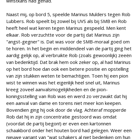
winstkans had gehad.
Naast mij, op bord 5, speelde Marinus Mulders tegen Rob
Lubbers. Rob speelt bij zowel bij UVS als bij SMB en Rob
heeft heel wat keren tegen Marinus gespeeld. Men kent
elkaar. Rob verzuchtte voor de partij dat Marinus zijn
"angst-gegner" is. Dat was voor de SMB-moraal goed om
te horen. In het begin en middendeel van de partij ging het
aardig gelijk op, al verbruikte Rob (zoals gewoonlijk) zeeën
van bedenktijd. Dat brak hem ook zeker op, al had Marinus
op het bord hoe dan ook een betere positie en opstelling
van zijn stukken weten te bemachtigen. Toen hij een pion
wist te winnen was het eigenlijk heel snel uit, Marinus
kreeg zoveel aanvalsmogelijkheden en de pion-
koningsstelling van Rob was en werd zo verzwakt dat hij
een aanval van dame en torens niet meer kon keepen.
Bovendien ging hij ook door de vlag. Achteraf mopperde
Rob dat hij in zijn concentratie gestoord was omdat
(voordat de partij begon!) er even een kartonnen
schaakbord onder het houten bord had gelegen. Weer een
nieuwe variant van "wat schakers al niet bedenken om hun