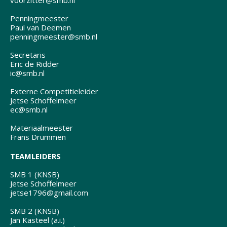
voorzitter@smb.nl
Penningmeester
Paul van Deemen
penningmeester@smb.nl
Secretaris
Eric de Ridder
ic@smb.nl
Externe Competitieleider
Jetse Schoffelmeer
ec@smb.nl
Materiaalmeester
Frans Drummen
TEAMLEIDERS
SMB 1 (KNSB)
Jetse Schoffelmeer
jetse1796@gmail.com
SMB 2 (KNSB)
Jan Kasteel (a.i.)