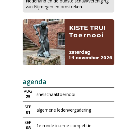
Nederland en de oudste schaakvereniging
van Nijmegen en omstreken.
agenda
AUG
snelschaaktoernooi
25
SEP
algemene ledenvergadering
01
SEP
1e ronde interne competitie
08