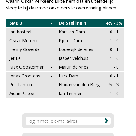
waarin Oscar verkeerd lukte hem dat en uiteindelijk
sleepte hij daarmee onze eerste overwinning binnen.
SMB 3
-
De Stelling 1
4½ - 3½
Jan Kasteel
-
Karsten Dam
0 - 1
Oscar Mutonji
-
Pjoter Dam
1 - 0
Henny Goverde
-
Lodewijk de Vries
0 - 1
Jet Le
-
Jasper Veldhuis
1 - 0
Max Cloosterman
-
Martin de Vries
1 - 0
Jonas Grootens
-
Lars Dam
0 - 1
Puc Lamont
-
Florian van den Berg
½ - ½
Aidan Paltoe
-
Ian Timmer
1 - 0