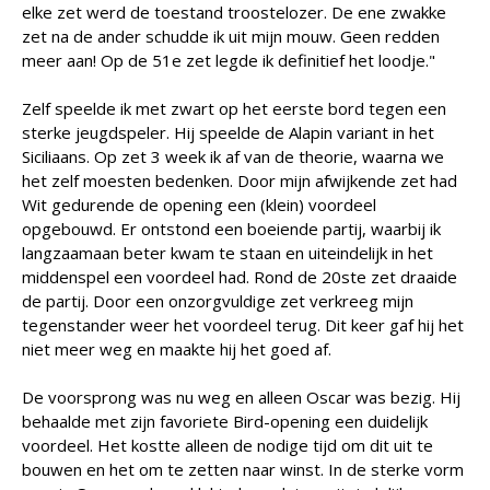
elke zet werd de toestand troostelozer. De ene zwakke
zet na de ander schudde ik uit mijn mouw. Geen redden
meer aan! Op de 51e zet legde ik definitief het loodje."
Zelf speelde ik met zwart op het eerste bord tegen een
sterke jeugdspeler. Hij speelde de Alapin variant in het
Siciliaans. Op zet 3 week ik af van de theorie, waarna we
het zelf moesten bedenken. Door mijn afwijkende zet had
Wit gedurende de opening een (klein) voordeel
opgebouwd. Er ontstond een boeiende partij, waarbij ik
langzaamaan beter kwam te staan en uiteindelijk in het
middenspel een voordeel had. Rond de 20ste zet draaide
de partij. Door een onzorgvuldige zet verkreeg mijn
tegenstander weer het voordeel terug. Dit keer gaf hij het
niet meer weg en maakte hij het goed af.
De voorsprong was nu weg en alleen Oscar was bezig. Hij
behaalde met zijn favoriete Bird-opening een duidelijk
voordeel. Het kostte alleen de nodige tijd om dit uit te
bouwen en het om te zetten naar winst. In de sterke vorm