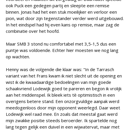
ook Puck een gedegen partij en sleepte een remise
binnen. Jonas had het een stuk moeilijker en verloor een
pion, wat door zijn tegenstander verder werd uitgebouwd.
In het eindspel had hij even kans op remise, maar zag de
combinatie over het hoofd.
Maar SMB 3 stond nu comfortabel met 3,5-1,5 dus een
puntje was voldoende. Echter hier moesten we nog lang
op wachten.
Henny was de volgende die klaar was: "In de Tarrasch
variant van het Frans kwam ik niet slecht uit de opening en
wist ik de kwaadaardige bedoelingen van mijn goede
schaakvriend Lodewijk goed te pareren en begon ik vrolijk
aan het middenspel. Ik bleek iets tè optimistisch in een
overigens betere stand. Een onzorgvuldige aanpak werd
meedogenloos door mijn opponent weerlegd. Daar weet
Lodewijk wel raad mee. En zoals dat meestal gaat werd
mijn zwakke positie steeds beroerder. Ik spartelde nog
lang tegen gelijk een duivel in een wijwatervat, maar met