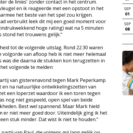
er de linies' zonder contact in het centrum.
vleugel en ik reageerde met een opstoot in het
SEP
01
aarmee het beste van het spel zou krijgen.
had verbruikt leek dit mij een goed moment voor
SEP
 indrukwekkend hoge rating) wat na 5 minuten
08
stond het trouwens gelijk."
eid tot de volgende uitslag. Rond 22.30 waren
e volgorde van afloop heb ik niet meer helemaal
ns was die daarna de stukken kon terugzetten in
r het volgende te melden:
 partij van gisterenavond tegen Mark Peperkamp
art en na natuurlijke ontwikkelingszetten van
 zet een loperzet waardoor ik een toren tegen
as nog niet gespeeld, open spel van beide
kheden. Best wel spannend. Maar Mark hield
 er niet meer goed door. Uiteindelijk ging ik het
 een stuk minder. Dat wist ik niet te houden."
rtij van Paul, die volgens mij lang gelijk op