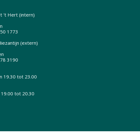
 't Hert (intern)
n
350 1773
iezantijn (extern)
en
378 3190
 19.30 tot 23.00
 19.00 tot 20.30