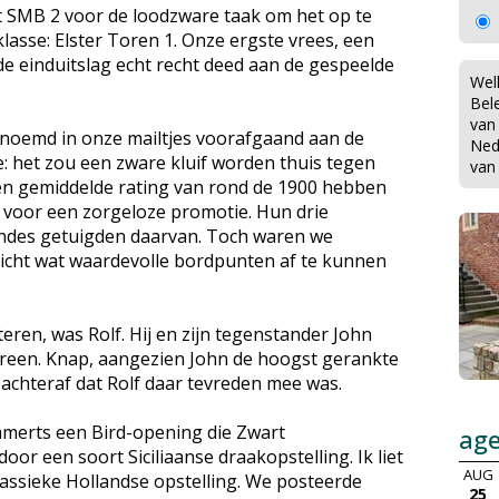
 SMB 2 voor de loodzware taak om het op te
asse: Elster Toren 1. Onze ergste vrees, een
f de einduitslag echt recht deed aan de gespeelde
Wel
Bel
van
noemd in onze mailtjes voorafgaand aan de
Ned
: het zou een zware kluif worden thuis tegen
van
een gemiddelde rating van rond de 1900 hebben
is voor een zorgeloze promotie. Hun drie
ondes getuigden daarvan. Toch waren we
icht wat waardevolle bordpunten af te kunnen
eren, was Rolf. Hij en zijn tegenstander John
een. Knap, aangezien John de hoogst gerankte
e achteraf dat Rolf daar tevreden mee was.
mmerts een Bird-opening die Zwart
ag
or een soort Siciliaanse draakopstelling. Ik liet
AUG
assieke Hollandse opstelling. We posteerde
25