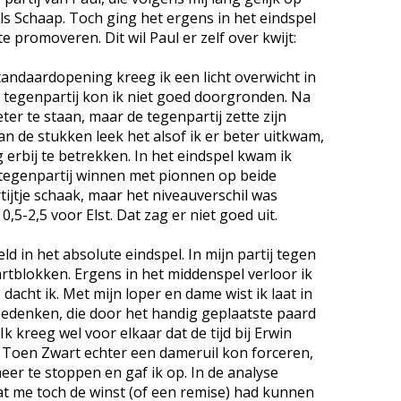
ls Schaap. Toch ging het ergens in het eindspel
e promoveren. Dit wil Paul er zelf over kwijt:
tandaardopening kreeg ik een licht overwicht in
de tegenpartij kon ik niet goed doorgronden. Na
er te staan, maar de tegenpartij zette zijn
an de stukken leek het alsof ik er beter uitkwam,
g erbij te betrekken. In het eindspel kwam ik
tegenpartij winnen met pionnen op beide
tijtje schaak, maar het niveauverschil was
0,5-2,5 voor Elst. Dat zag er niet goed uit.
d in het absolute eindspel. In mijn partij tegen
artblokken. Ergens in het middenspel verloor ik
acht ik. Met mijn loper en dame wist ik laat in
 bedenken, die door het handig geplaatste paard
k kreeg wel voor elkaar dat de tijd bij Erwin
. Toen Zwart echter een dameruil kon forceren,
er te stoppen en gaf ik op. In de analyse
dat me toch de winst (of een remise) had kunnen