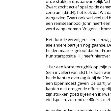
onze stukken dus aanvankelijk 'acht
Zwart zocht actief spel op de dame
centrum (d3-d4); het leek dat Wit d
Aangezien Zwart ook wel veel tijd 
een remiseaanbod (John heeft een
werd aangenomen. Volgens Lichess 
Het duurde vervolgens een eeuwigh
alle andere partijen nog gaande. D
helder, maar ik geloof dat het Fra
hun startpositie. Hij heeft hierove
"Hier een korte terugblik op mijn
(een invaller) van Elst1. Ik had zw
beide kanten overzag ik bij de 20e
een loper moest geven. De partij w
kanten met dreigende offermogelij
zijn stukken goed bijeen en ik kwam
eindspel in, zo rond de 40e zet met
Vervolgens kwam een einde aan de pa