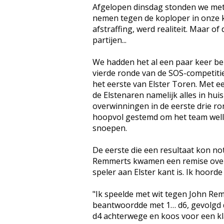
Afgelopen dinsdag stonden we met
nemen tegen de koploper in onze kl
afstraffing, werd realiteit. Maar o
partijen...
We hadden het al een paar keer be
vierde ronde van de SOS-competitie
het eerste van Elster Toren. Met 
de Elstenaren namelijk alles in hu
overwinningen in de eerste drie r
hoopvol gestemd om het team well
snoepen.
De eerste die een resultaat kon not
Remmerts kwamen een remise over
speler aan Elster kant is. Ik hoord
"Ik speelde met wit tegen John Re
beantwoordde met 1… d6, gevolgd do
d4 achterwege en koos voor een kl