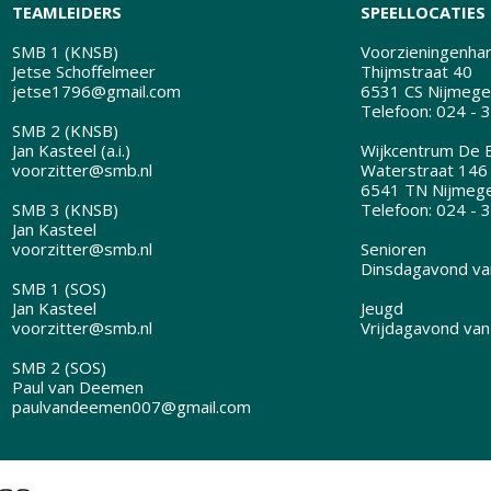
TEAMLEIDERS
SPEELLOCATIES
SMB 1 (KNSB)
Voorzieningenhart
Jetse Schoffelmeer
Thijmstraat 40
jetse1796@gmail.com
6531 CS Nijmege
Telefoon: 024 - 
SMB 2 (KNSB)
Jan Kasteel (a.i.)
Wijkcentrum De B
voorzitter@smb.nl
Waterstraat 146
6541 TN Nijmeg
SMB 3 (KNSB)
Telefoon: 024 - 
Jan Kasteel
voorzitter@smb.nl
Senioren
Dinsdagavond van
SMB 1 (SOS)
Jan Kasteel
Jeugd
voorzitter@smb.nl
Vrijdagavond van
SMB 2 (SOS)
Paul van Deemen
paulvandeemen007@gmail.com