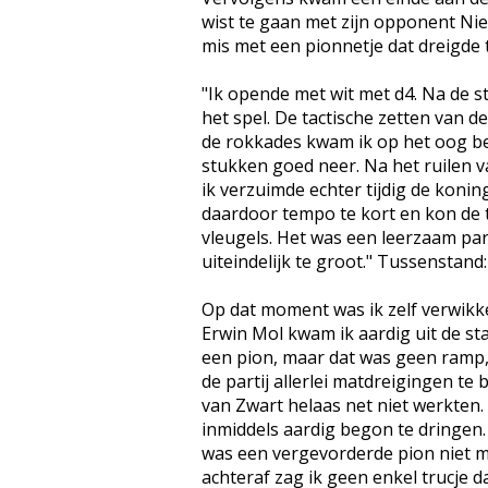
wist te gaan met zijn opponent Nie
mis met een pionnetje dat dreigde t
"Ik opende met wit met d4. Na de s
het spel. De tactische zetten van 
de rokkades kwam ik op het oog bet
stukken goed neer. Na het ruilen v
ik verzuimde echter tijdig de konin
daardoor tempo te kort en kon de 
vleugels. Het was een leerzaam par
uiteindelijk te groot." Tussenstand: 
Op dat moment was ik zelf verwikkel
Erwin Mol kwam ik aardig uit de st
een pion, maar dat was geen ramp, d
de partij allerlei matdreigingen te
van Zwart helaas net niet werkten. I
inmiddels aardig begon te dringen
was een vergevorderde pion niet me
achteraf zag ik geen enkel trucje 