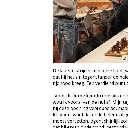
De laatste strijder aan onze kant, w
dat hij het z'n tegenstander de hel
tijdnood kreeg. Een verdiend punt da
"Voor de derde keer in drie weken
wou ik vooral van de nul af. Mijn 
hij deze opening veel speelde, maa
kloppen, want ik kende helemaal gee
moest verzetten, ogenschijnlijk zo
dat hij ervan ondervond, bestond voo