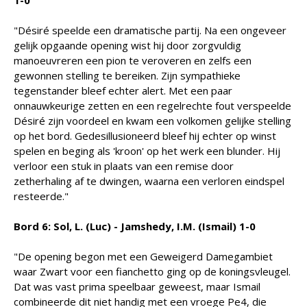
1-0
"Désiré speelde een dramatische partij. Na een ongeveer
gelijk opgaande opening wist hij door zorgvuldig
manoeuvreren een pion te veroveren en zelfs een
gewonnen stelling te bereiken. Zijn sympathieke
tegenstander bleef echter alert. Met een paar
onnauwkeurige zetten en een regelrechte fout verspeelde
Désiré zijn voordeel en kwam een volkomen gelijke stelling
op het bord. Gedesillusioneerd bleef hij echter op winst
spelen en beging als 'kroon' op het werk een blunder. Hij
verloor een stuk in plaats van een remise door
zetherhaling af te dwingen, waarna een verloren eindspel
resteerde."
Bord 6: Sol, L. (Luc) - Jamshedy, I.M. (Ismail) 1-0
"De opening begon met een Geweigerd Damegambiet
waar Zwart voor een fianchetto ging op de koningsvleugel.
Dat was vast prima speelbaar geweest, maar Ismail
combineerde dit niet handig met een vroege Pe4, die