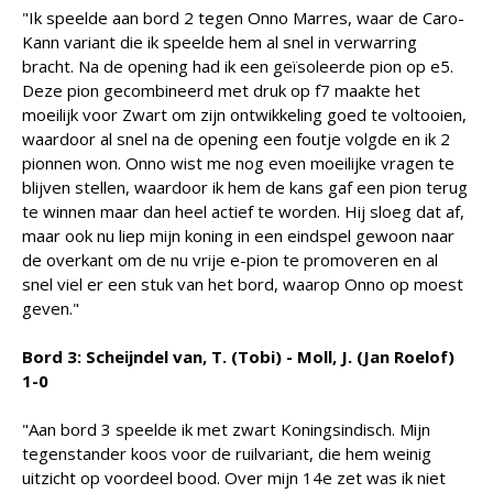
"Ik speelde aan bord 2 tegen Onno Marres, waar de Caro-
Kann variant die ik speelde hem al snel in verwarring
bracht. Na de opening had ik een geïsoleerde pion op e5.
Deze pion gecombineerd met druk op f7 maakte het
moeilijk voor Zwart om zijn ontwikkeling goed te voltooien,
waardoor al snel na de opening een foutje volgde en ik 2
pionnen won. Onno wist me nog even moeilijke vragen te
blijven stellen, waardoor ik hem de kans gaf een pion terug
te winnen maar dan heel actief te worden. Hij sloeg dat af,
maar ook nu liep mijn koning in een eindspel gewoon naar
de overkant om de nu vrije e-pion te promoveren en al
snel viel er een stuk van het bord, waarop Onno op moest
geven."
Bord 3: Scheijndel van, T. (Tobi) - Moll, J. (Jan Roelof)
1-0
"Aan bord 3 speelde ik met zwart Koningsindisch. Mijn
tegenstander koos voor de ruilvariant, die hem weinig
uitzicht op voordeel bood. Over mijn 14e zet was ik niet