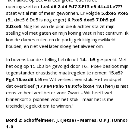
openingszetten
1.e4 d6 2.d4 Pd7 3.Pf3 e5 4.Lc4 Le7??
staat wit al min of meer gewonnen. Er volgde
5.dxe5 Pxe5
(5... dxe5 6.Dd5 is nog erger)
6.Pxe5 dxe5 7.Dh5 g6
8.Dxe5
. Nog los van de pion die ik achter sta zit mijn
stelling vol met gaten en mijn koning vast in het centrum. Ik
kon de dames ruilen en de partij gelukkig ingewikkeld
houden, en niet veel later sloeg het alweer om.
In bovenstaande stelling heb ik net
14... b5
gespeeld. Met
het oog op 15.Lb3 b4 gevolgd door 16... Pxe4 besloot mijn
tegenstander drastische maatregelen te nemen:
15.e5?
Pg4 16.exd6 Lf6
en Wit verliest een stuk. Het eindspel
dat overbleef (
17.Pe4 Pxh6 18.Pxf6 bxa4 19.The1
) is niet
eens zo heel veel beter voor Zwart - Wit heeft wel
binnenkort 3 pionnen voor het stuk - maar het is me
uiteindelijk gelukt om te winnen."
Bord 2: Schoffelmeer, J. (Jetse) - Marres, O.P.J. (Onno)
1-0