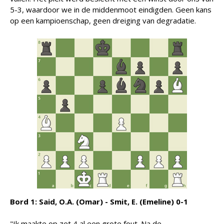
5-3, waardoor we in de middenmoot eindigden. Geen kans
op een kampioenschap, geen dreiging van degradatie.
Bord 1: Said, O.A. (Omar) - Smit, E. (Emeline) 0-1
"Ik maakte op zet 4 al een grote fout. Na de