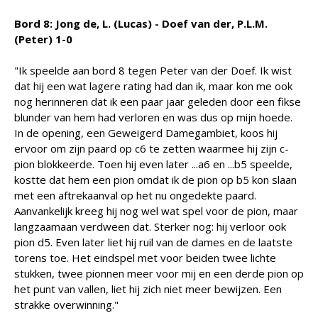
Bord 8: Jong de, L. (Lucas) - Doef van der, P.L.M.
(Peter) 1-0
"Ik speelde aan bord 8 tegen Peter van der Doef. Ik wist
dat hij een wat lagere rating had dan ik, maar kon me ook
nog herinneren dat ik een paar jaar geleden door een fikse
blunder van hem had verloren en was dus op mijn hoede.
In de opening, een Geweigerd Damegambiet, koos hij
ervoor om zijn paard op c6 te zetten waarmee hij zijn c-
pion blokkeerde. Toen hij even later ...a6 en ...b5 speelde,
kostte dat hem een pion omdat ik de pion op b5 kon slaan
met een aftrekaanval op het nu ongedekte paard.
Aanvankelijk kreeg hij nog wel wat spel voor de pion, maar
langzaamaan verdween dat. Sterker nog: hij verloor ook
pion d5. Even later liet hij ruil van de dames en de laatste
torens toe. Het eindspel met voor beiden twee lichte
stukken, twee pionnen meer voor mij en een derde pion op
het punt van vallen, liet hij zich niet meer bewijzen. Een
strakke overwinning."