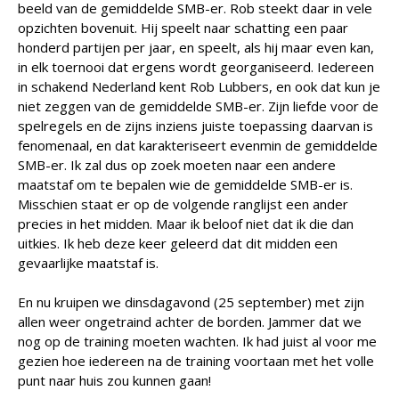
beeld van de gemiddelde SMB-er. Rob steekt daar in vele
opzichten bovenuit. Hij speelt naar schatting een paar
honderd partijen per jaar, en speelt, als hij maar even kan,
in elk toernooi dat ergens wordt georganiseerd. Iedereen
in schakend Nederland kent Rob Lubbers, en ook dat kun je
niet zeggen van de gemiddelde SMB-er. Zijn liefde voor de
spelregels en de zijns inziens juiste toepassing daarvan is
fenomenaal, en dat karakteriseert evenmin de gemiddelde
SMB-er. Ik zal dus op zoek moeten naar een andere
maatstaf om te bepalen wie de gemiddelde SMB-er is.
Misschien staat er op de volgende ranglijst een ander
precies in het midden. Maar ik beloof niet dat ik die dan
uitkies. Ik heb deze keer geleerd dat dit midden een
gevaarlijke maatstaf is.
En nu kruipen we dinsdagavond (25 september) met zijn
allen weer ongetraind achter de borden. Jammer dat we
nog op de training moeten wachten. Ik had juist al voor me
gezien hoe iedereen na de training voortaan met het volle
punt naar huis zou kunnen gaan!