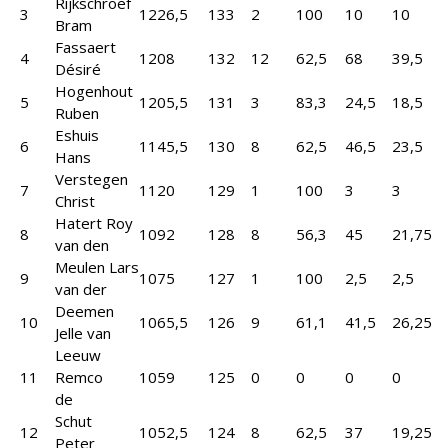
Rijkschroef
3
1226,5
133
2
100
10
10
Bram
Fassaert
4
1208
132
12
62,5
68
39,5
Désiré
Hogenhout
5
1205,5
131
3
83,3
24,5
18,5
Ruben
Eshuis
6
1145,5
130
8
62,5
46,5
23,5
Hans
Verstegen
7
1120
129
1
100
3
3
Christ
Hatert Roy
8
1092
128
8
56,3
45
21,75
van den
Meulen Lars
9
1075
127
1
100
2,5
2,5
van der
Deemen
10
1065,5
126
9
61,1
41,5
26,25
Jelle van
Leeuw
11
Remco
1059
125
0
0
0
0
de
Schut
12
1052,5
124
8
62,5
37
19,25
Peter