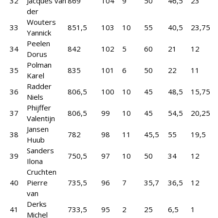
32
Jacques van
869
104
9
50
46,5
23
der
Wouters
33
851,5
103
10
55
40,5
23,75
Yannick
Peelen
34
842
102
5
60
21
12
Dorus
Polman
35
835
101
6
50
22
11
Karel
Radder
36
806,5
100
10
45
48,5
15,75
Niels
Phijffer
37
806,5
99
10
45
54,5
20,25
Valentijn
Jansen
38
782
98
11
45,5
55
19,5
Huub
Sanders
39
750,5
97
10
50
34
12
Ilona
Cruchten
40
Pierre
735,5
96
7
35,7
36,5
12
van
Derks
41
733,5
95
2
25
6,5
1
Michel