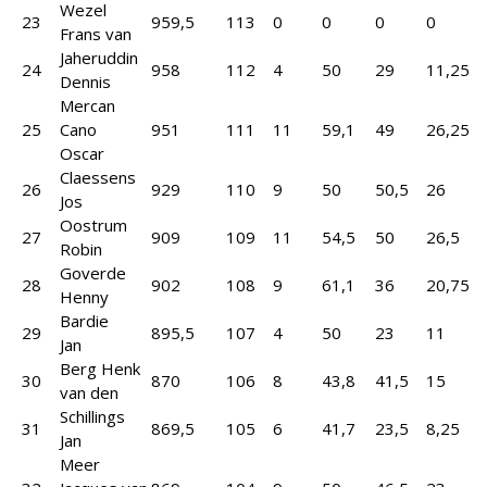
Wezel
23
959,5
113
0
0
0
0
Frans van
Jaheruddin
24
958
112
4
50
29
11,25
Dennis
Mercan
25
Cano
951
111
11
59,1
49
26,25
Oscar
Claessens
26
929
110
9
50
50,5
26
Jos
Oostrum
27
909
109
11
54,5
50
26,5
Robin
Goverde
28
902
108
9
61,1
36
20,75
Henny
Bardie
29
895,5
107
4
50
23
11
Jan
Berg Henk
30
870
106
8
43,8
41,5
15
van den
Schillings
31
869,5
105
6
41,7
23,5
8,25
Jan
Meer