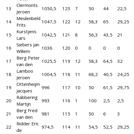
Clermonts
13
1050,5
123
7
50
44
22,5
Jeroen
Meulenbeld
14
1047,5
122
12
58,3
65
29,25
Frits
Kurstjens
15
1042,5
121
8
56,3
43,5
21
Lars
Siebers Jan
16
1036
120
0
0
0
0
Willem
Berg Peter
17
1025,5
119
12
58,3
64,5
32
van den
Lamboo
18
1004,5
118
11
68,2
40,5
24,25
Jeroen
Ottenheijm
19
996
117
10
50
61,5
29,75
Jacques
Rabbering
20
993
116
1
100
2,5
2,5
Martijn
Berg Fred
21
981
115
1
50
6
3
van den
Ridder Eric
22
974,5
114
11
54,5
52,5
29,25
de