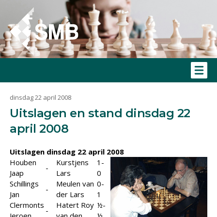
dinsdag 22 april 2008
Uitslagen en stand dinsdag 22
april 2008
Uitslagen dinsdag 22 april 2008
Houben
Kurstjens
1-
-
Jaap
Lars
0
Schillings
Meulen van
0-
-
Jan
der Lars
1
Clermonts
Hatert Roy
½-
-
Jeroen
van den
½