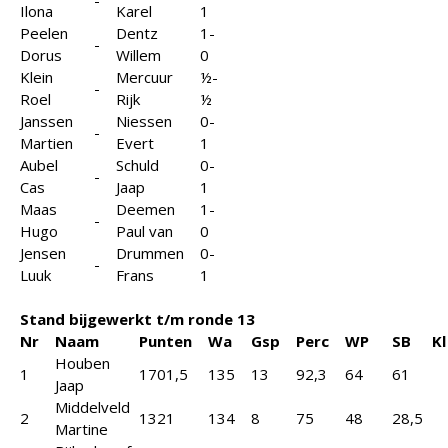
-
Ilona
Karel
1
Peelen
Dentz
1-
-
Dorus
Willem
0
Klein
Mercuur
½-
-
Roel
Rijk
½
Janssen
Niessen
0-
-
Martien
Evert
1
Aubel
Schuld
0-
-
Cas
Jaap
1
Maas
Deemen
1-
-
Hugo
Paul van
0
Jensen
Drummen
0-
-
Luuk
Frans
1
Stand bijgewerkt t/m ronde 13
Nr
Naam
Punten
Wa
Gsp
Perc
WP
SB
Kl
Houben
1
1701,5
135
13
92,3
64
61
Jaap
Middelveld
2
1321
134
8
75
48
28,5
Martine