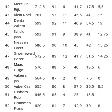
Mercuur
42
712,5
94
6
41,7
17,5
5,5
Rijk
43
Klein Roel
701
93
11
45,5
41
15
Dentz
44
699
92
11
40,9
54,5
19
Willem
Schuld
45
693
91
9
38,9
41
12,75
Jaap
Niessen
46
686,5
90
10
45
42
15,25
Evert
Groenewald
47
672,5
89
12
41,7
51,5
14,25
Peter
Maas
48
670
88
5
40
18,5
6
Hugo
Aalbers
49
664,5
87
2
0
7,5
0
Jan
50
Aubel Cas
655
86
8
37,5
36,5
8,5
Lubbers
51
646,5
85
4
25
13,5
1
Rob
Drummen
52
620
84
7
42,9
30
8
Frans