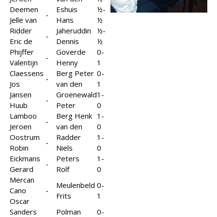
Deemen
Eshuis
½-
-
Jelle van
Hans
½
Ridder
Jaheruddin
½-
-
Eric de
Dennis
½
Phijffer
Goverde
0-
-
Valentijn
Henny
1
Claessens
Berg Peter
0-
-
Jos
van den
1
Jansen
Groenewald
1-
-
Huub
Peter
0
Lamboo
Berg Henk
1-
-
Jeroen
van den
0
Oostrum
Radder
1-
-
Robin
Niels
0
Eickmans
Peters
1-
-
Gerard
Rolf
0
Mercan
Meulenbeld
0-
Cano
-
Frits
1
Oscar
Sanders
Polman
0-