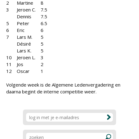
2
Martine
8
3
Jeroen C.
7.5
Dennis
7.5
5
Peter
6.5
6
Eric
6
7
Lars M.
5
Désiré
5
Lars K.
5
10
Jeroen L.
3
11
Jos
2
12
Oscar
1
Volgende week is de Algemene Ledenvergadering en
daarna begint de interne competitie weer.