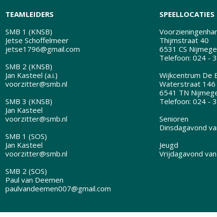
TEAMLEIDERS
SPEELLOCATIES
SMB 1 (KNSB)
Voorzieningenhart
Jetse Schoffelmeer
Thijmstraat 40
jetse1796@gmail.com
6531 CS Nijmege
Telefoon: 024 - 
SMB 2 (KNSB)
Jan Kasteel (a.i.)
Wijkcentrum De B
voorzitter@smb.nl
Waterstraat 146
6541 TN Nijmeg
SMB 3 (KNSB)
Telefoon: 024 - 
Jan Kasteel
voorzitter@smb.nl
Senioren
Dinsdagavond van
SMB 1 (SOS)
Jan Kasteel
Jeugd
voorzitter@smb.nl
Vrijdagavond van
SMB 2 (SOS)
Paul van Deemen
paulvandeemen007@gmail.com