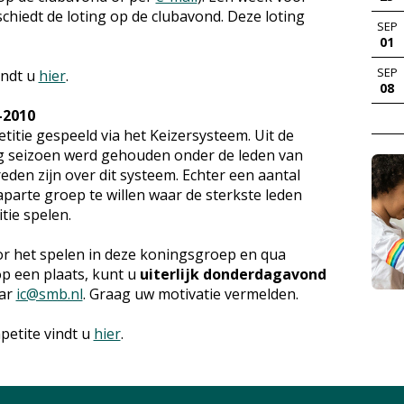
hiedt de loting op de clubavond. Deze loting
SEP
01
SEP
indt u
hier
.
08
-2010
titie gespeeld via het Keizersysteem. Uit de
ig seizoen werd gehouden onder de leden van
eden zijn over dit systeem. Echter een aantal
parte groep te willen waar de sterkste leden
ie spelen.
r het spelen in deze koningsgroep en qua
op een plaats, kunt u
uiterlijk donderdagavond
aar
ic@smb.nl
. Graag uw motivatie vermelden.
petite vindt u
hier
.