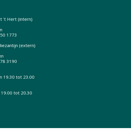
 't Hert (intern)
n
350 1773
iezantijn (extern)
en
378 3190
 19.30 tot 23.00
 19.00 tot 20.30