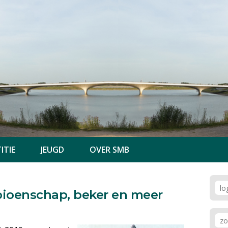
ITIE
JEUGD
OVER SMB
ioenschap, beker en meer