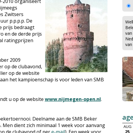
9-2010 organiseert
ijmeegs
s Zwitsers
uur p.p.p.p. De
Wel
e prijs bedraagt
Bel
van
ro en de derde prijs
Ned
al ratingprijzen
van
mber 2009
ier op de clubavond,
ulier op de website
 aan het kampioenschap is voor leden van SMB
indt u op de website
www.nijmegen-open.nl
.
ag
 bekertoernooi. Deelname aan de SMB Beker
B. Men dient zich minimaal 1 week voor aanvang
AUG
 op de clubavond of per
e-mail
). Een week voor
25