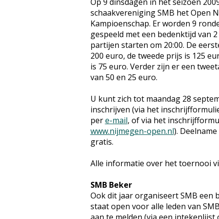
Op 9 dinsdagen in het seizoen 200
schaakvereniging SMB het Open N
Kampioenschap. Er worden 9 ronde
gespeeld met een bedenktijd van 2 
partijen starten om 20:00. De eerst
200 euro, de tweede prijs is 125 eu
is 75 euro. Verder zijn er een tweet
van 50 en 25 euro.
U kunt zich tot maandag 28 septe
inschrijven (via het inschrijfformul
per
e-mail
, of via het inschrijfform
www.nijmegen-open.nl
). Deelname
gratis.
Alle informatie over het toernooi v
SMB Beker
Ook dit jaar organiseert SMB een
staat open voor alle leden van SM
aan te melden (via een intekenlijst