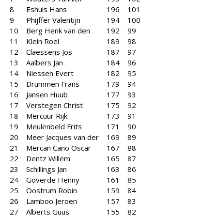
8
Eshuis Hans
196
101
9
Phijffer Valentijn
194
100
10
Berg Henk van den
192
99
11
Klein Roel
189
98
12
Claessens Jos
187
97
13
Aalbers Jan
184
96
14
Niessen Evert
182
95
15
Drummen Frans
179
94
16
Jansen Huub
177
93
17
Verstegen Christ
175
92
18
Mercuur Rijk
173
91
19
Meulenbeld Frits
171
90
20
Meer Jacques van der
169
89
21
Mercan Cano Oscar
167
88
22
Dentz Willem
165
87
23
Schillings Jan
163
86
24
Goverde Henny
161
85
25
Oostrum Robin
159
84
26
Lamboo Jeroen
157
83
27
Alberts Guus
155
82