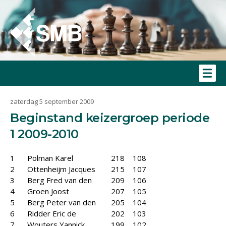
zaterdag 5 september 2009
Beginstand keizergroep periode
1 2009-2010
1
Polman Karel
218
108
2
Ottenheijm Jacques
215
107
3
Berg Fred van den
209
106
4
Groen Joost
207
105
5
Berg Peter van den
205
104
6
Ridder Eric de
202
103
7
Wouters Yannick
199
102