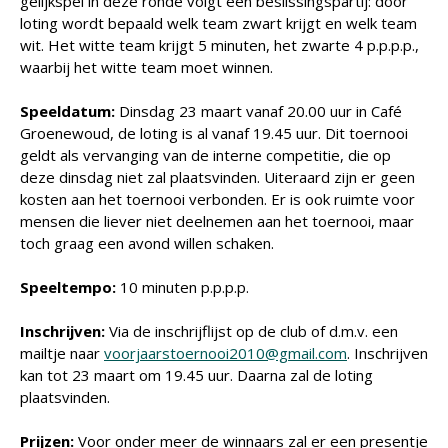
gelijkspel in deze ronde volgt een beslissingspartij: door
loting wordt bepaald welk team zwart krijgt en welk team
wit. Het witte team krijgt 5 minuten, het zwarte 4 p.p.p.p.,
waarbij het witte team moet winnen.
Speeldatum:
Dinsdag 23 maart vanaf 20.00 uur in Café
Groenewoud, de loting is al vanaf 19.45 uur. Dit toernooi
geldt als vervanging van de interne competitie, die op
deze dinsdag niet zal plaatsvinden. Uiteraard zijn er geen
kosten aan het toernooi verbonden. Er is ook ruimte voor
mensen die liever niet deelnemen aan het toernooi, maar
toch graag een avond willen schaken.
Speeltempo:
10 minuten p.p.p.p.
Inschrijven:
Via de inschrijflijst op de club of d.m.v. een
mailtje naar
voorjaarstoernooi2010@gmail.com
. Inschrijven
kan tot 23 maart om 19.45 uur. Daarna zal de loting
plaatsvinden.
Prijzen:
Voor onder meer de winnaars zal er een presentje