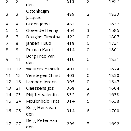
2
2
513
2
1927
den
Ottenheijm
3
3
489
2
1833
Jacques
4
4
Groen Joost
481
2
1632
5
5
Goverde Henny
454
3
1585
6
7
Douglas Timothy
422
0
1807
7
8
Jansen Huub
418
0
1721
8
9
Polman Karel
414
0
1801
Berg Fred van
9
11
410
0
1831
den
10
12
Wouters Yannick
407
0
1624
11
13
Verstegen Christ
403
0
1830
12
16
Lamboo Jeroen
395
0
1647
13
21
Claessens Jos
368
2
1604
14
23
Phijffer Valentijn
332
6
1638
15
24
Meulenbeld Frits
314
5
1638
Berg Henk van
16
25
314
6
1700
den
Berg Peter van
17
27
299
5
1692
den