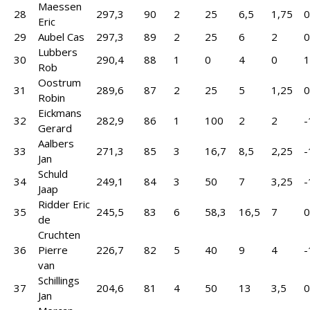
Maessen
28
297,3
90
2
25
6,5
1,75
0
Eric
29
Aubel Cas
297,3
89
2
25
6
2
0
Lubbers
30
290,4
88
1
0
4
0
1
Rob
Oostrum
31
289,6
87
2
25
5
1,25
0
Robin
Eickmans
32
282,9
86
1
100
2
2
-
Gerard
Aalbers
33
271,3
85
3
16,7
8,5
2,25
-
Jan
Schuld
34
249,1
84
3
50
7
3,25
-
Jaap
Ridder Eric
35
245,5
83
6
58,3
16,5
7
0
de
Cruchten
36
Pierre
226,7
82
5
40
9
4
-
van
Schillings
37
204,6
81
4
50
13
3,5
0
Jan