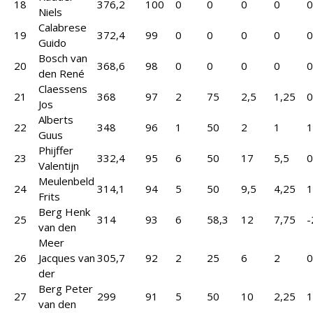
18
376,2
100
0
0
0
0
0
Niels
Calabrese
19
372,4
99
0
0
0
0
0
Guido
Bosch van
20
368,6
98
0
0
0
0
0
den René
Claessens
21
368
97
2
75
2,5
1,25
0
Jos
Alberts
22
348
96
1
50
2
1
1
Guus
Phijffer
23
332,4
95
6
50
17
5,5
0
Valentijn
Meulenbeld
24
314,1
94
5
50
9,5
4,25
1
Frits
Berg Henk
25
314
93
6
58,3
12
7,75
-
van den
Meer
26
Jacques van
305,7
92
2
25
6
2
0
der
Berg Peter
27
299
91
5
50
10
2,25
1
van den