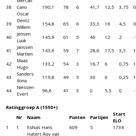
Mercan
38
Cano
190,1
78
6
41,7
12,5
3,75
0
Oscar
Dentz
39
154,8
65
6
33,3
16
4,5
0
Willem
Jensen
40
145,9
61
5
40
12
2
-
Luuk
Janssen
41
143,6
59
7
28,6
17,5
3,5
1
Martien
Maas
42
133,2
54
3
16,7
6
0,75
1
Hugo
Sanders
43
119,8
49
5
30
6
0,25
1
Ilona
Niessen
44
96,6
41
3
0
5,5
0
-
Evert
Ratinggroep A (1550+)
Start
Nr
Naam
Punten
Partijen
ELO
1
1
Eshuis Hans
609
5
1734
Hatert Roy van