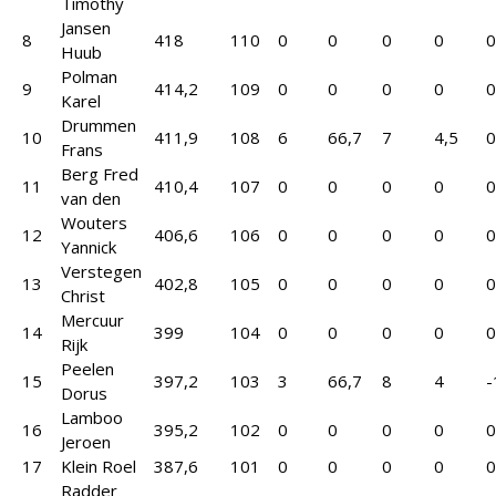
Timothy
Jansen
8
418
110
0
0
0
0
0
Huub
Polman
9
414,2
109
0
0
0
0
0
Karel
Drummen
10
411,9
108
6
66,7
7
4,5
0
Frans
Berg Fred
11
410,4
107
0
0
0
0
0
van den
Wouters
12
406,6
106
0
0
0
0
0
Yannick
Verstegen
13
402,8
105
0
0
0
0
0
Christ
Mercuur
14
399
104
0
0
0
0
0
Rijk
Peelen
15
397,2
103
3
66,7
8
4
-
Dorus
Lamboo
16
395,2
102
0
0
0
0
0
Jeroen
17
Klein Roel
387,6
101
0
0
0
0
0
Radder