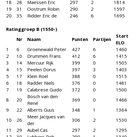
18
28
Maessen Eric
297
2
1814
19
31
Oostrum Robin
290
2
1597
20
35
Ridder Eric de
246
6
1695
Ratinggroep B (1550-)
Start
Nr
Naam
Punten
Partijen
ELO
1
6
Groenewald Peter
427
6
1460
2
10
Drummen Frans
412
6
1415
3
14
Mercuur Rijk
399
0
1505
4
15
Peelen Dorus
397
3
1403
5
17
Klein Roel
388
0
1515
6
18
Radder Niels
376
0
1481
7
19
Calabrese Guido
372
0
1500
Bosch van den
8
20
369
0
1466
René
9
22
Alberts Guus
348
1
1364
Meer Jacques van
10
26
306
2
1530
der
11
29
Aubel Cas
297
2
1295
12
30
Lubbers Rob
290
1
1340