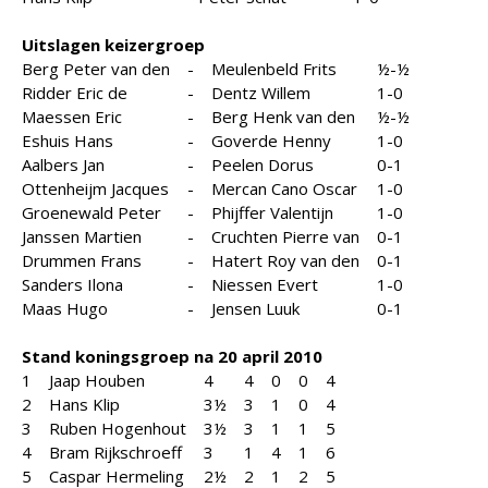
Uitslagen keizergroep
Berg Peter van den
-
Meulenbeld Frits
½-½
Ridder Eric de
-
Dentz Willem
1-0
Maessen Eric
-
Berg Henk van den
½-½
Eshuis Hans
-
Goverde Henny
1-0
Aalbers Jan
-
Peelen Dorus
0-1
Ottenheijm Jacques
-
Mercan Cano Oscar
1-0
Groenewald Peter
-
Phijffer Valentijn
1-0
Janssen Martien
-
Cruchten Pierre van
0-1
Drummen Frans
-
Hatert Roy van den
0-1
Sanders Ilona
-
Niessen Evert
1-0
Maas Hugo
-
Jensen Luuk
0-1
Stand koningsgroep na 20 april 2010
1
Jaap Houben
4
4
0
0
4
2
Hans Klip
3½
3
1
0
4
3
Ruben Hogenhout
3½
3
1
1
5
4
Bram Rijkschroeff
3
1
4
1
6
5
Caspar Hermeling
2½
2
1
2
5