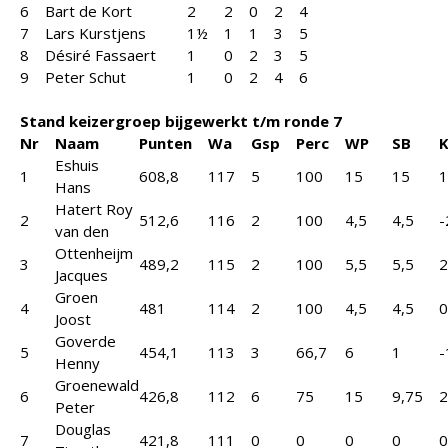
6
Bart de Kort
2
2
0
2
4
7
Lars Kurstjens
1½
1
1
3
5
8
Désiré Fassaert
1
0
2
3
5
9
Peter Schut
1
0
2
4
6
Stand keizergroep bijgewerkt t/m ronde 7
Nr
Naam
Punten
Wa
Gsp
Perc
WP
SB
K
Eshuis
1
608,8
117
5
100
15
15
1
Hans
Hatert Roy
2
512,6
116
2
100
4,5
4,5
-
van den
Ottenheijm
3
489,2
115
2
100
5,5
5,5
2
Jacques
Groen
4
481
114
2
100
4,5
4,5
0
Joost
Goverde
5
454,1
113
3
66,7
6
1
-
Henny
Groenewald
6
426,8
112
6
75
15
9,75
2
Peter
Douglas
7
421,8
111
0
0
0
0
0