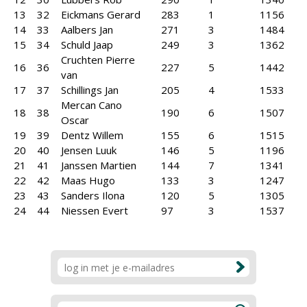
13
32
Eickmans Gerard
283
1
1156
14
33
Aalbers Jan
271
3
1484
15
34
Schuld Jaap
249
3
1362
Cruchten Pierre
16
36
227
5
1442
van
17
37
Schillings Jan
205
4
1533
Mercan Cano
18
38
190
6
1507
Oscar
19
39
Dentz Willem
155
6
1515
20
40
Jensen Luuk
146
5
1196
21
41
Janssen Martien
144
7
1341
22
42
Maas Hugo
133
3
1247
23
43
Sanders Ilona
120
5
1305
24
44
Niessen Evert
97
3
1537