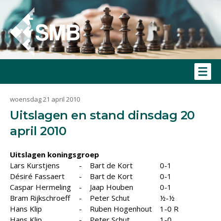
woensdag 21 april 2010
Uitslagen en stand dinsdag 20
april 2010
Uitslagen koningsgroep
Lars Kurstjens
-
Bart de Kort
0-1
Désiré Fassaert
-
Bart de Kort
0-1
Caspar Hermeling
-
Jaap Houben
0-1
Bram Rijkschroeff
-
Peter Schut
½-½
Hans Klip
-
Ruben Hogenhout
1-0 R
Hans Klip
-
Peter Schut
1-0