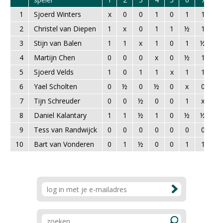
1
Sjoerd Winters
x
0
0
1
0
1
1
0
2
Christel van Diepen
1
x
0
1
1
½
1
0
3
Stijn van Balen
1
1
x
1
0
1
½
½
4
Martijn Chen
0
0
0
x
0
½
1
0
5
Sjoerd Velds
1
0
1
1
x
1
1
1
6
Yael Scholten
0
½
0
½
0
x
0
½
7
Tijn Schreuder
0
0
½
0
0
1
x
½
8
Daniel Kalantary
1
1
½
1
0
½
½
x
9
Tess van Randwijck
0
0
0
0
0
0
0
0
10
Bart van Vonderen
0
1
½
0
0
1
1
0