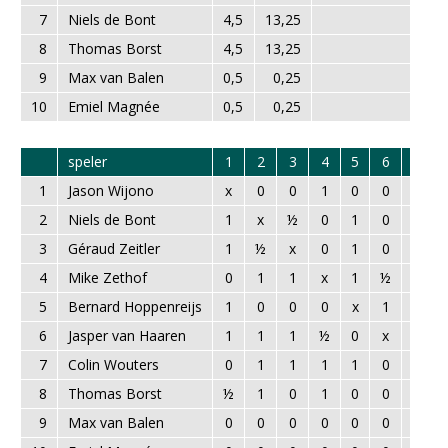
7
Niels de Bont
4,5
13,25
8
Thomas Borst
4,5
13,25
9
Max van Balen
0,5
0,25
10
Emiel Magnée
0,5
0,25
speler
1
2
3
4
5
6
7
1
Jason Wijono
x
0
0
1
0
0
1
2
Niels de Bont
1
x
½
0
1
0
0
3
Géraud Zeitler
1
½
x
0
1
0
0
4
Mike Zethof
0
1
1
x
1
½
0
5
Bernard Hoppenreijs
1
0
0
0
x
1
0
6
Jasper van Haaren
1
1
1
½
0
x
1
7
Colin Wouters
0
1
1
1
1
0
x
8
Thomas Borst
½
1
0
1
0
0
0
9
Max van Balen
0
0
0
0
0
0
0