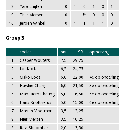
8
Yara Luijten
0
1
0
1
0
1
1
9
Thijs Viersen
0
1
½
0
0
0
0
10
Jeroen Winkel
0
1
1
1
1
0
1
Groep 3
speler
pnt
SB
opmerking
1
Casper Wouters
7,5
29,25
2
Ian Kock
6,5
24,75
3
Cisko Loos
6,0
22,00
4e op onderling resul
4
Hawkie Chang
6,0
21,50
3e op onderling resul
5
Man Hiem Cheung
5,0
16,50
5e op onderling resul
6
Hans Knottnerus
5,0
15,00
6e op onderling resul
7
Martijn Vlootman
3,5
13,25
8
Niek Viersen
3,5
10,25
9
Ravi Sheombar
2,0
3,50