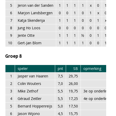
5
Jeron van der Sanden
1
1
1
1
x
0
1
1
6
Marjon Landsbergen
0
0
1
0
1
x
0
1
7
Katja Skenderija
1
1
1
0
0
1
x
1
8
Jung Ho Loos
0
0
0
0
0
0
0
x
9
Jente Otte
1
1
1
½
0
1
1
1
10
Gert-Jan Blom
1
1
1
1
0
0
1
1
Groep 8
speler
pnt
SB
opmerking
1
Jasper van Haaren
7,5
29,75
2
Colin Wouters
7,0
26,00
3
Mike Zethof
5,5
19,75
3e op onderling res
4
Géraud Zeitler
5,5
17,25
4e op onderling res
5
Bernard Hoppenreijs
5,0
17,50
6
Jason Wijono
4,5
15,75