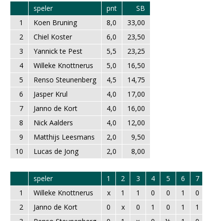
speler
pnt
SB
1
Koen Bruning
8,0
33,00
2
Chiel Koster
6,0
23,50
3
Yannick te Pest
5,5
23,25
4
Willeke Knottnerus
5,0
16,50
5
Renso Steunenberg
4,5
14,75
6
Jasper Krul
4,0
17,00
7
Janno de Kort
4,0
16,00
8
Nick Aalders
4,0
12,00
9
Matthijs Leesmans
2,0
9,50
10
Lucas de Jong
2,0
8,00
speler
1
2
3
4
5
6
7
8
1
Willeke Knottnerus
x
1
1
0
0
1
0
1
2
Janno de Kort
0
x
0
1
0
1
1
0