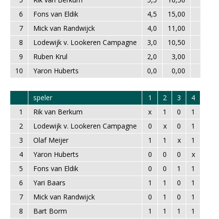
6
Fons van Eldik
4,5
15,00
7
Mick van Randwijck
4,0
11,00
8
Lodewijk v. Lookeren Campagne
3,0
10,50
9
Ruben Krul
2,0
3,00
10
Yaron Huberts
0,0
0,00
speler
1
2
3
4
5
1
Rik van Berkum
x
1
0
1
1
2
Lodewijk v. Lookeren Campagne
0
x
0
1
1
3
Olaf Meijer
1
1
x
1
0
4
Yaron Huberts
0
0
0
x
0
5
Fons van Eldik
0
0
1
1
x
6
Yari Baars
1
1
0
1
½
7
Mick van Randwijck
0
1
0
1
0
8
Bart Borm
1
1
1
1
1