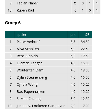
9
Fabian Naber
½
0
1
1
1
10
Ruben Krul
0
1
0
1
0
Groep 6
speler
pnt
SB
1
Pieter Verhoef
8,5
34,50
2
Aliya Scholten
6,0
22,50
3
Rens Kierkels
5,0
17,50
4
Evert de Langen
4,5
16,00
5
Wouter ten Dam
4,0
18,00
6
Dylan Steunenberg
4,0
16,00
7
Cyndia Wong
4,0
15,25
8
Bas Papenhuijzen
4,0
15,25
9
Si Man Cheung
3,0
12,50
10
Juriaan v. Lookeren Campagne
2,0
7,00