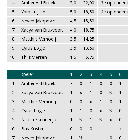
4
Amber v d Broek
5,0
22,00
3e op onderling res
5
Yara Luijten
5,0
18,50
4e op onderling res
6
Neven Jakopovic
4,5
15,50
7
Xadya van Bruxvoort
4,0
18,75
8
Matthijs Vernooij
3,5
14,25
9
Cyrus Logie
3,5
13,50
10
Thijs Viersen
1,5
5,75
speler
1
2
3
4
5
6
7
1
Amber v d Broek
x
0
1
0
0
1
0
2
Xadya van Bruxvoort
1
x
1
0
½
1
½
3
Matthijs Vernooij
0
0
x
1
0
1
0
4
Cyrus Logie
1
1
0
x
½
0
0
5
Nikola Skenderija
1
½
1
½
x
0
1
6
Bas Koster
0
0
0
1
1
x
1
7
Neven Jakopovic
1
½
1
1
0
0
x