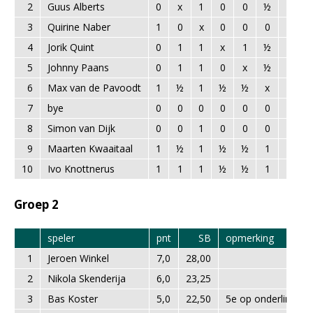
2
Guus Alberts
0
x
1
0
0
½
1
1
3
Quirine Naber
1
0
x
0
0
0
1
0
4
Jorik Quint
0
1
1
x
1
½
1
1
5
Johnny Paans
0
1
1
0
x
½
1
1
6
Max van de Pavoodt
1
½
1
½
½
x
1
1
7
bye
0
0
0
0
0
0
x
0
8
Simon van Dijk
0
0
1
0
0
0
1
x
9
Maarten Kwaaitaal
1
½
1
½
½
1
1
1
10
Ivo Knottnerus
1
1
1
½
½
1
1
1
Groep 2
speler
pnt
SB
opmerking
1
Jeroen Winkel
7,0
28,00
2
Nikola Skenderija
6,0
23,25
3
Bas Koster
5,0
22,50
5e op onderling res