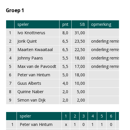
Groep 1
speler
pnt
SB
opmerking
1
Ivo Knottnerus
8,0
31,00
2
Jorik Quint
6,5
23,50
onderling remise; kl
3
Maarten Kwaaitaal
6,5
22,50
onderling remise; kl
4
Johnny Paans
5,5
18,00
onderling remise; kl
5
Max van de Pavoodt
5,5
17,00
onderling remise; kl
6
Peter van Hintum
5,0
18,00
7
Guus Alberts
4,0
10,00
8
Quirine Naber
2,0
5,00
9
Simon van Dijk
2,0
2,00
speler
1
2
3
4
5
6
7
8
1
Peter van Hintum
x
1
0
1
1
0
1
1