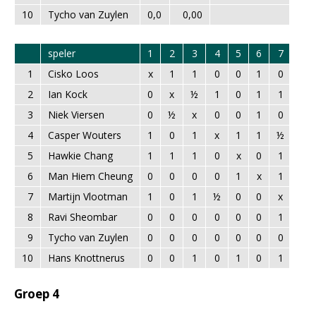
10
Tycho van Zuylen
0,0
0,00
speler
1
2
3
4
5
6
7
8
1
Cisko Loos
x
1
1
0
0
1
0
1
2
Ian Kock
0
x
½
1
0
1
1
1
3
Niek Viersen
0
½
x
0
0
1
0
1
4
Casper Wouters
1
0
1
x
1
1
½
1
5
Hawkie Chang
1
1
1
0
x
0
1
1
6
Man Hiem Cheung
0
0
0
0
1
x
1
1
7
Martijn Vlootman
1
0
1
½
0
0
x
0
8
Ravi Sheombar
0
0
0
0
0
0
1
x
9
Tycho van Zuylen
0
0
0
0
0
0
0
0
10
Hans Knottnerus
0
0
1
0
1
0
1
1
Groep 4