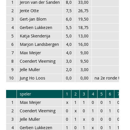
1
Jeron van der Sanden
8,0
33,00
2
Jente Otte
7,5
26,75
3
Gert-Jan Blom
6,0
19,50
4
Gerben Lukkezen
5,5
18,75
5
Katja Skenderija
5,0
13,00
6
Marjon Landsbergen
4,0
16,00
7
Max Meijer
4,0
9,00
8
Coendert Vleeming
3,0
9,50
9
Jelle Muller
2,0
3,00
10
Jung Ho Loos
0,0
0,00
na 2e ronde terug
speler
1
2
3
4
5
6
7
8
1
Max Meijer
x
1
1
0
0
1
0
1
2
Coendert Vleeming
0
x
0
1
0
1
0
1
3
Jelle Muller
0
1
x
0
0
0
0
1
4
Gerben Lukkezen
1
0
1
x
0
1
1
1