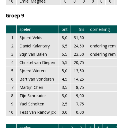
10
Emiel Magnée
0
0
0
0
0
0
0
Groep 9
speler
pnt
SB
opmerking
1
Sjoerd Velds
8,0
31,50
2
Daniel Kalantary
6,5
24,50
onderling remise; kl
3
Stijn van Balen
6,5
23,50
onderling remise; kl
4
Christel van Diepen
5,5
20,75
5
Sjoerd Winters
5,0
13,50
6
Bart van Vonderen
4,5
14,25
7
Martijn Chen
3,5
8,75
8
Tijn Schreuder
3,0
9,00
9
Yael Scholten
2,5
7,75
10
Tess van Randwijck
0,0
0,00
speler
1
2
3
4
5
6
7
8