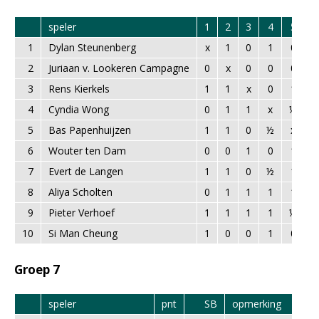
speler
1
2
3
4
5
6
1
Dylan Steunenberg
x
1
0
1
0
1
2
Juriaan v. Lookeren Campagne
0
x
0
0
0
1
3
Rens Kierkels
1
1
x
0
1
0
4
Cyndia Wong
0
1
1
x
½
1
5
Bas Papenhuijzen
1
1
0
½
x
0
6
Wouter ten Dam
0
0
1
0
1
x
7
Evert de Langen
1
1
0
½
1
1
8
Aliya Scholten
0
1
1
1
1
0
9
Pieter Verhoef
1
1
1
1
½
1
10
Si Man Cheung
1
0
0
1
0
0
Groep 7
speler
pnt
SB
opmerking