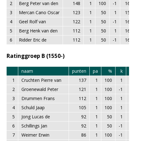
2
Berg Peter van den
148
1
100
-1
1697
3
Mercan Cano Oscar
123
1
50
1
1585
4
Geel Rolf van
122
1
50
-1
1648
5
Berg Henk van den
112
1
50
1
1687
6
Ridder Eric de
112
1
50
-1
1698
Ratinggroep B (1550-)
naam
punten
pa
%
k
rating
1
Cruchten Pierre van
137
1
100
1
1427
2
Groenewald Peter
121
1
100
-1
1493
3
Drummen Frans
112
1
100
1
1424
4
Schuld Jaap
105
1
100
1
1308
5
Jong Lucas de
92
1
50
1
1253
6
Schillings Jan
92
1
50
-1
1532
7
Weimer Erwin
86
1
100
-1
1300