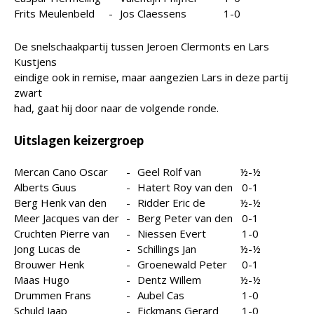
Frits Meulenbeld
-
Jos Claessens
1-0
De snelschaakpartij tussen Jeroen Clermonts en Lars
Kustjens
eindige ook in remise, maar aangezien Lars in deze partij
zwart
had, gaat hij door naar de volgende ronde.
Uitslagen keizergroep
Mercan Cano Oscar
-
Geel Rolf van
½-½
Alberts Guus
-
Hatert Roy van den
0-1
Berg Henk van den
-
Ridder Eric de
½-½
Meer Jacques van der
-
Berg Peter van den
0-1
Cruchten Pierre van
-
Niessen Evert
1-0
Jong Lucas de
-
Schillings Jan
½-½
Brouwer Henk
-
Groenewald Peter
0-1
Maas Hugo
-
Dentz Willem
½-½
Drummen Frans
-
Aubel Cas
1-0
Schuld Jaap
-
Eickmans Gerard
1-0