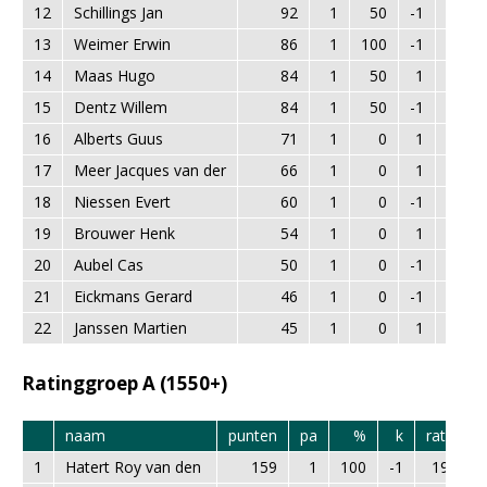
12
Schillings Jan
92
1
50
-1
1532
13
Weimer Erwin
86
1
100
-1
1300
14
Maas Hugo
84
1
50
1
1281
15
Dentz Willem
84
1
50
-1
1455
16
Alberts Guus
71
1
0
1
1442
17
Meer Jacques van der
66
1
0
1
1525
18
Niessen Evert
60
1
0
-1
1505
19
Brouwer Henk
54
1
0
1
1316
20
Aubel Cas
50
1
0
-1
1274
21
Eickmans Gerard
46
1
0
-1
1178
22
Janssen Martien
45
1
0
1
1287
Ratinggroep A (1550+)
naam
punten
pa
%
k
rating
1
Hatert Roy van den
159
1
100
-1
1960