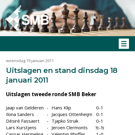
woensdag 19 januari 2011
Uitslagen en stand dinsdag 18
januari 2011
Uitslagen tweede ronde SMB Beker
Jaap van Gelderen
-
Hans Klip
0-1
Ilona Sanders
-
Jacques Ottenheijm
0-1
Désiré Fassaert
-
Tjapko Struik
0-1
Lars Kurstjens
-
Jeroen Clermonts
½-½
Caspar Hermeling
-
Valentijn Phijffer
1-0