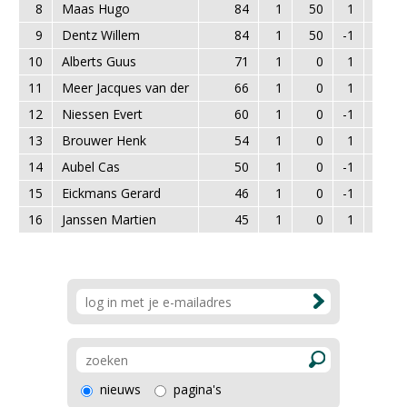
8
Maas Hugo
84
1
50
1
1281
9
Dentz Willem
84
1
50
-1
1455
10
Alberts Guus
71
1
0
1
1442
11
Meer Jacques van der
66
1
0
1
1525
12
Niessen Evert
60
1
0
-1
1505
13
Brouwer Henk
54
1
0
1
1316
14
Aubel Cas
50
1
0
-1
1274
15
Eickmans Gerard
46
1
0
-1
1178
16
Janssen Martien
45
1
0
1
1287
nieuws
pagina's