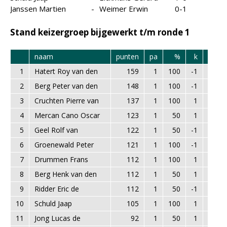
Janssen Martien
-
Weimer Erwin
0-1
Stand keizergroep bijgewerkt t/m ronde 1
naam
punten
pa
%
k
rating
1
Hatert Roy van den
159
1
100
-1
1960
2
Berg Peter van den
148
1
100
-1
1697
3
Cruchten Pierre van
137
1
100
1
1427
4
Mercan Cano Oscar
123
1
50
1
1585
5
Geel Rolf van
122
1
50
-1
1648
6
Groenewald Peter
121
1
100
-1
1493
7
Drummen Frans
112
1
100
1
1424
8
Berg Henk van den
112
1
50
1
1687
9
Ridder Eric de
112
1
50
-1
1698
10
Schuld Jaap
105
1
100
1
1308
11
Jong Lucas de
92
1
50
1
1253