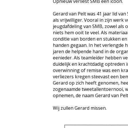
Opnieuw verliest SMB een icoon.
Gerard van Pelt was 41 jaar lid van
als vrijwilliger. Vooral in zijn wer
jeugdafdeling van SMB, zowel als o
niets hem ooit te veel. Als materia
conditie van borden en stukken en t
handen gegaan. In het verlengde h
jaren de helpende hand in de orga
eenieder. Als teamleider hebben ve
duidelijk en krachtdadig optreden 
overwinning of remise was een krach
verliezers kregen steevast een bem
Gerard op zich heeft genomen, hee
zogenaamde tweetallentoernooi, wa
opnemen, de naam Gerard van Pelt
Wij zullen Gerard missen.