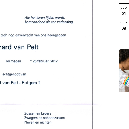
SEP
01
SEP
08