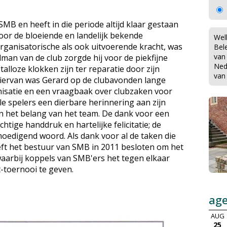
 SMB en heeft in die periode altijd klaar gestaan
k voor de bloeiende en landelijk bekende
Wel
rganisatorische als ook uitvoerende kracht, was
Bel
van
alman van de club zorgde hij voor de piekfijne
Ned
alloze klokken zijn ter reparatie door zijn
van
iervan was Gerard op de clubavonden lange
nisatie en een vraagbaak over clubzaken voor
le spelers een dierbare herinnering aan zijn
in het belang van het team. De dank voor een
tige handdruk en hartelijke felicitatie; de
oedigend woord. Als dank voor al de taken die
ft het bestuur van SMB in 2011 besloten om het
arbij koppels van SMB'ers het tegen elkaar
-toernooi te geven.
ag
AUG
25