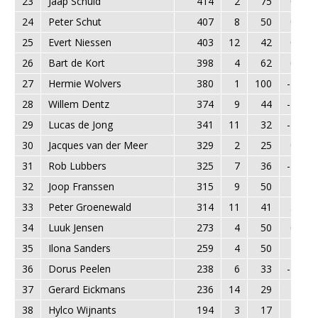
23
Jaap Schuld
414
2
75
0
24
Peter Schut
407
8
50
0
25
Evert Niessen
403
12
42
0
26
Bart de Kort
398
4
62
0
27
Hermie Wolvers
380
1
100
-1
28
Willem Dentz
374
9
44
-1
29
Lucas de Jong
341
11
32
-1
30
Jacques van der Meer
329
2
25
0
31
Rob Lubbers
325
7
36
-1
32
Joop Franssen
315
9
50
1
33
Peter Groenewald
314
11
41
3
34
Luuk Jensen
273
4
50
0
35
Ilona Sanders
259
4
50
2
36
Dorus Peelen
238
6
33
-2
37
Gerard Eickmans
236
14
29
2
38
Hylco Wijnants
194
3
17
1