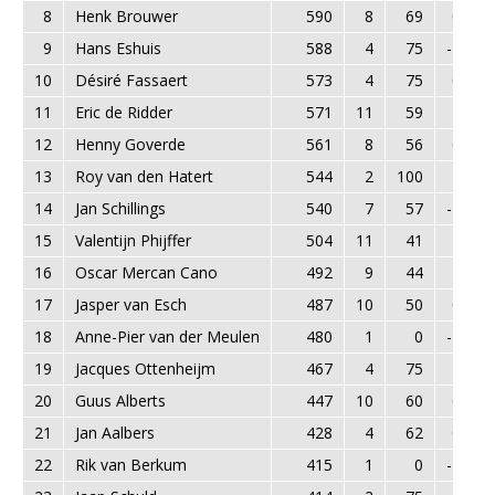
8
Henk Brouwer
590
8
69
0
9
Hans Eshuis
588
4
75
-2
10
Désiré Fassaert
573
4
75
0
11
Eric de Ridder
571
11
59
1
12
Henny Goverde
561
8
56
0
13
Roy van den Hatert
544
2
100
2
14
Jan Schillings
540
7
57
-1
15
Valentijn Phijffer
504
11
41
1
16
Oscar Mercan Cano
492
9
44
1
17
Jasper van Esch
487
10
50
0
18
Anne-Pier van der Meulen
480
1
0
-1
19
Jacques Ottenheijm
467
4
75
2
20
Guus Alberts
447
10
60
0
21
Jan Aalbers
428
4
62
0
22
Rik van Berkum
415
1
0
-1