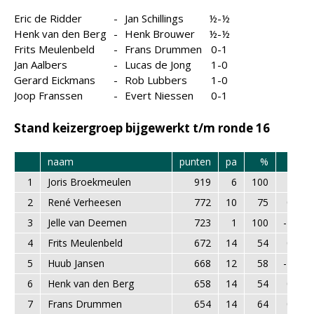
Eric de Ridder
-
Jan Schillings
½-½
Henk van den Berg
-
Henk Brouwer
½-½
Frits Meulenbeld
-
Frans Drummen
0-1
Jan Aalbers
-
Lucas de Jong
1-0
Gerard Eickmans
-
Rob Lubbers
1-0
Joop Franssen
-
Evert Niessen
0-1
Stand keizergroep bijgewerkt t/m ronde 16
naam
punten
pa
%
k
r
1
Joris Broekmeulen
919
6
100
2
2
René Verheesen
772
10
75
0
3
Jelle van Deemen
723
1
100
-1
4
Frits Meulenbeld
672
14
54
0
5
Huub Jansen
668
12
58
-2
6
Henk van den Berg
658
14
54
0
7
Frans Drummen
654
14
64
0