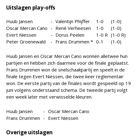
Uitslagen play-offs
Huub Jansen
-
Valentijn Phijffer
1-0
(1-0)
Oscar Mercan Cano
-
René Verheesen
1-0
(1-0)
Evert Niessen
-
Dorus Peelen
1-0 R
(1-0 R)
Peter Groenewald
-
Frans Drummen *
0-1
(1-0)
Huub Jansen en Oscar Mercan Cano wonnen alletwee hun
partijen en hebben zich daarmee voor de finale geplaatst.
Frans Drummen won de snelschaakpartij en speelt in de
finale tegen Evert Niessen, die twee keer reglementair
won. De eerste partij van de finales wordt gespeeld op 19
juni volgens onderstaand schema. De tweede partij volgt
een week later met verwisselde kleuren.
Huub Jansen
-
Oscar Mercan Cano
Frans Drummen
-
Evert Niessen
Overige uitslagen