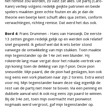
het remise zou worden, zo vast zat alles. De partij (Caro-
Kann) verliep volgens redelijk geijkte patronen en beide
spelers maakten geen echte fouten en als je dan de
theorie een beetje kent schuift alles qua zetten, conform
verwachtingen, richting remise. Dat werd het dus ook.
Bord 4:
Frans Drummen - Hans van Hanswijk. De eerste
13 zetten gingen redelijk gelijk op en werden ook relatief
snel gespeeld. Ik geloof wel dat ik iets beter stond
vanwege de ontwikkeling van mijn stukken. Toen maakte
mijn tegenstander op de 14e zet een blunder. Hij
rokeerde lang maar vergat door het rokade-vertrek van
zijn koning toen de dekking van zijn f-pion. Deze pion
sneuvelde. Mijn paard, die de pion had geslagen, kon ook
nog eens een vork plaatsen naar zijn 2 torens. Extra winst
voor mij. Mijn tegenstander kwam deze slag eigenlijk de
rest van de partij niet meer te boven. Via een penning en
dubbele aanval wist ik ook nog eens zijn paard te winnen.
Bij de 34e zet, toen mijn overmacht met pionwinst
nogmaals werd vergroot, gaf mijn tegenstander op.