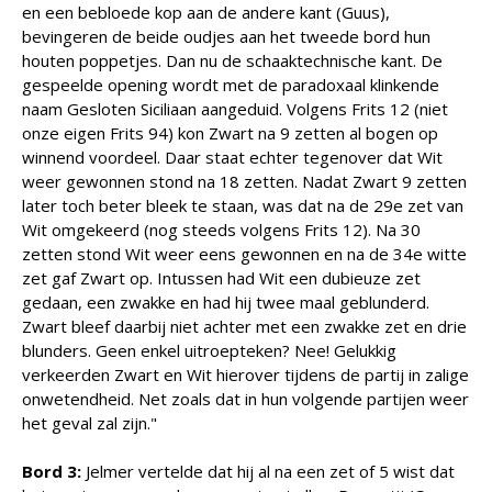
en een bebloede kop aan de andere kant (Guus),
bevingeren de beide oudjes aan het tweede bord hun
houten poppetjes. Dan nu de schaaktechnische kant. De
gespeelde opening wordt met de paradoxaal klinkende
naam Gesloten Siciliaan aangeduid. Volgens Frits 12 (niet
onze eigen Frits 94) kon Zwart na 9 zetten al bogen op
winnend voordeel. Daar staat echter tegenover dat Wit
weer gewonnen stond na 18 zetten. Nadat Zwart 9 zetten
later toch beter bleek te staan, was dat na de 29e zet van
Wit omgekeerd (nog steeds volgens Frits 12). Na 30
zetten stond Wit weer eens gewonnen en na de 34e witte
zet gaf Zwart op. Intussen had Wit een dubieuze zet
gedaan, een zwakke en had hij twee maal geblunderd.
Zwart bleef daarbij niet achter met een zwakke zet en drie
blunders. Geen enkel uitroepteken? Nee! Gelukkig
verkeerden Zwart en Wit hierover tijdens de partij in zalige
onwetendheid. Net zoals dat in hun volgende partijen weer
het geval zal zijn."
Bord 3:
Jelmer vertelde dat hij al na een zet of 5 wist dat