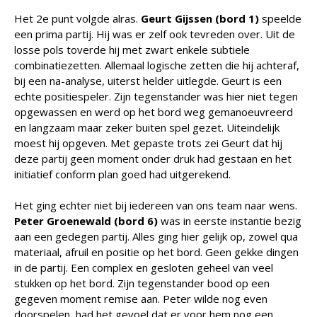
Het 2e punt volgde alras.
Geurt Gijssen (bord 1)
speelde
een prima partij. Hij was er zelf ook tevreden over. Uit de
losse pols toverde hij met zwart enkele subtiele
combinatiezetten. Allemaal logische zetten die hij achteraf,
bij een na-analyse, uiterst helder uitlegde. Geurt is een
echte positiespeler. Zijn tegenstander was hier niet tegen
opgewassen en werd op het bord weg gemanoeuvreerd
en langzaam maar zeker buiten spel gezet. Uiteindelijk
moest hij opgeven. Met gepaste trots zei Geurt dat hij
deze partij geen moment onder druk had gestaan en het
initiatief conform plan goed had uitgerekend.
Het ging echter niet bij iedereen van ons team naar wens.
Peter Groenewald (bord 6)
was in eerste instantie bezig
aan een gedegen partij. Alles ging hier gelijk op, zowel qua
materiaal, afruil en positie op het bord. Geen gekke dingen
in de partij. Een complex en gesloten geheel van veel
stukken op het bord. Zijn tegenstander bood op een
gegeven moment remise aan. Peter wilde nog even
doorspelen, had het gevoel dat er voor hem nog een