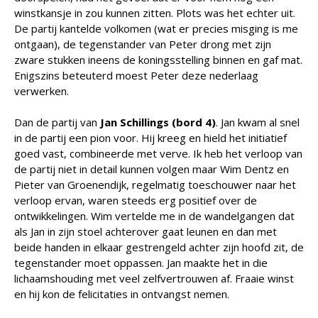
winstkansje in zou kunnen zitten. Plots was het echter uit.
De partij kantelde volkomen (wat er precies misging is me
ontgaan), de tegenstander van Peter drong met zijn
zware stukken ineens de koningsstelling binnen en gaf mat.
Enigszins beteuterd moest Peter deze nederlaag
verwerken.
Dan de partij van
Jan Schillings (bord 4)
. Jan kwam al snel
in de partij een pion voor. Hij kreeg en hield het initiatief
goed vast, combineerde met verve. Ik heb het verloop van
de partij niet in detail kunnen volgen maar Wim Dentz en
Pieter van Groenendijk, regelmatig toeschouwer naar het
verloop ervan, waren steeds erg positief over de
ontwikkelingen. Wim vertelde me in de wandelgangen dat
als Jan in zijn stoel achterover gaat leunen en dan met
beide handen in elkaar gestrengeld achter zijn hoofd zit, de
tegenstander moet oppassen. Jan maakte het in die
lichaamshouding met veel zelfvertrouwen af. Fraaie winst
en hij kon de felicitaties in ontvangst nemen.