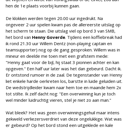
hen de 1e plaats voorbij kunnen gaan.
De klokken werden tegen 20.00 uur ingedrukt. Na
ongeveer 2 uur spelen kwam pas de allereerste uitslag op
het scherm te staan. Die uitslag viel op bord 3 van SMB,
het bord van
Henny Goverde
. Tijdens een koffiebreak had
ik rond 21.30 uur Willem Dentz (non-playing captain en
teamsupporter) nog op de gang gesproken. Willem was in
mineur en deelde me toen met een grafstem mede:
"Henny gaat voor de bijl, hij staat 3 pionnen achter en kan
opgeven." Een half uur later was het dan gebeurd. Dacht ik.
Er ontstond rumoer in de zaal. De tegenstander van Henny
liet enkele harde oerkreten los, barstte in luide geluiden uit.
De wedstrijdleider kwam naar hem toe en maande hem 2x
tot stilte. Ik zelf dacht nog: "Een overwinning kun je toch
wel minder luidruchtig vieren, stel je niet zo aan man."
Wat bleek? Het was geen overwinningsgehuil maar intens
gekweld verliezersverdriet van deze ongelukkige. Wat was
er gebeurd? Op het bord stond een uitgeklede en kale