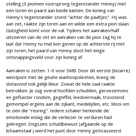
stelling (3 pionnen voorsprong tegenstander Henny) met
een toren en paard aan beide kanten. De koning van
Henny's tegenstander stond "achter de paaltjes". Hij was
aan zet, raakte zijn toren aan en wilde een extra pion slaan.
Gulzigheid komt voor de val. Tijdens het aanraken/half
uitvoeren van de zet en aanraken van de pion zag hij te
laat dat Henny nu mat kon geven op de achterste rij met
zijn toren, het paard van Henny sloot het enige
ontsnappingsveld voor zijn koning af.
Aanraken is zetten. 1-0 voor SMB. Door dit eerste (bizarre)
winstpunt met de geuite wanhoopskreten, kreeg de
slotavond ook gelijk kleur. Zowat de hele zaal raakte
betrokken. Je zag overal hoofden schudden, geroezemoes
en gefluister rondom, gegniffel, leedvermaak, troostend
gemompel ergens aan de zijkant, medelijden, etc. Mooi om
te zien die "reuring". Iedere schaker herkende de
emotionele inslag die de verliezer te verduren had
gekregen. Enigszins schuldbewust (afgaande op de
lichaamstaal ) werd het punt door Henny geïncasseerd.