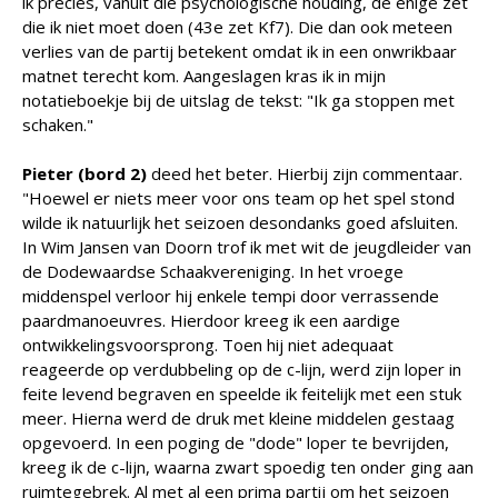
ik precies, vanuit die psychologische houding, de enige zet
die ik niet moet doen (43e zet Kf7). Die dan ook meteen
verlies van de partij betekent omdat ik in een onwrikbaar
matnet terecht kom. Aangeslagen kras ik in mijn
notatieboekje bij de uitslag de tekst: "Ik ga stoppen met
schaken."
Pieter (bord 2)
deed het beter. Hierbij zijn commentaar.
"Hoewel er niets meer voor ons team op het spel stond
wilde ik natuurlijk het seizoen desondanks goed afsluiten.
In Wim Jansen van Doorn trof ik met wit de jeugdleider van
de Dodewaardse Schaakvereniging. In het vroege
middenspel verloor hij enkele tempi door verrassende
paardmanoeuvres. Hierdoor kreeg ik een aardige
ontwikkelingsvoorsprong. Toen hij niet adequaat
reageerde op verdubbeling op de c-lijn, werd zijn loper in
feite levend begraven en speelde ik feitelijk met een stuk
meer. Hierna werd de druk met kleine middelen gestaag
opgevoerd. In een poging de "dode" loper te bevrijden,
kreeg ik de c-lijn, waarna zwart spoedig ten onder ging aan
ruimtegebrek. Al met al een prima partij om het seizoen