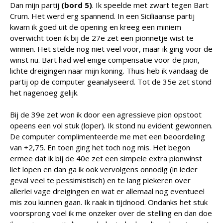
Dan mijn partij
(bord 5)
. Ik speelde met zwart tegen Bart
Crum. Het werd erg spannend. In een Siciliaanse partij
kwam ik goed uit de opening en kreeg een miniem
overwicht toen ik bij de 27e zet een pionnetje wist te
winnen. Het stelde nog niet veel voor, maar ik ging voor de
winst nu. Bart had wel enige compensatie voor de pion,
lichte dreigingen naar mijn koning. Thuis heb ik vandaag de
partij op de computer geanalyseerd. Tot de 35e zet stond
het nagenoeg gelijk.
Bij de 39e zet won ik door een agressieve pion opstoot
opeens een vol stuk (loper). Ik stond nu evident gewonnen.
De computer complimenteerde me met een beoordeling
van +2,75. En toen ging het toch nog mis. Het begon
ermee dat ik bij de 40e zet een simpele extra pionwinst
liet lopen en dan ga ik ook vervolgens onnodig (in ieder
geval veel te pessimistisch) en te lang piekeren over
allerlei vage dreigingen en wat er allemaal nog eventueel
mis zou kunnen gaan. Ik raak in tijdnood. Ondanks het stuk
voorsprong voel ik me onzeker over de stelling en dan doe