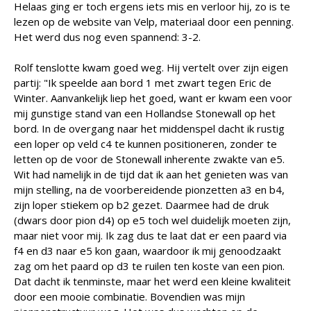
Helaas ging er toch ergens iets mis en verloor hij, zo is te
lezen op de website van Velp, materiaal door een penning.
Het werd dus nog even spannend: 3-2.
Rolf tenslotte kwam goed weg. Hij vertelt over zijn eigen
partij: "Ik speelde aan bord 1 met zwart tegen Eric de
Winter. Aanvankelijk liep het goed, want er kwam een voor
mij gunstige stand van een Hollandse Stonewall op het
bord. In de overgang naar het middenspel dacht ik rustig
een loper op veld c4 te kunnen positioneren, zonder te
letten op de voor de Stonewall inherente zwakte van e5.
Wit had namelijk in de tijd dat ik aan het genieten was van
mijn stelling, na de voorbereidende pionzetten a3 en b4,
zijn loper stiekem op b2 gezet. Daarmee had de druk
(dwars door pion d4) op e5 toch wel duidelijk moeten zijn,
maar niet voor mij. Ik zag dus te laat dat er een paard via
f4 en d3 naar e5 kon gaan, waardoor ik mij genoodzaakt
zag om het paard op d3 te ruilen ten koste van een pion.
Dat dacht ik tenminste, maar het werd een kleine kwaliteit
door een mooie combinatie. Bovendien was mijn