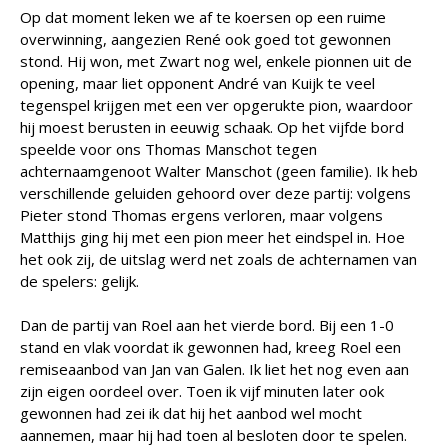
Op dat moment leken we af te koersen op een ruime
overwinning, aangezien René ook goed tot gewonnen
stond. Hij won, met Zwart nog wel, enkele pionnen uit de
opening, maar liet opponent André van Kuijk te veel
tegenspel krijgen met een ver opgerukte pion, waardoor
hij moest berusten in eeuwig schaak. Op het vijfde bord
speelde voor ons Thomas Manschot tegen
achternaamgenoot Walter Manschot (geen familie). Ik heb
verschillende geluiden gehoord over deze partij: volgens
Pieter stond Thomas ergens verloren, maar volgens
Matthijs ging hij met een pion meer het eindspel in. Hoe
het ook zij, de uitslag werd net zoals de achternamen van
de spelers: gelijk.
Dan de partij van Roel aan het vierde bord. Bij een 1-0
stand en vlak voordat ik gewonnen had, kreeg Roel een
remiseaanbod van Jan van Galen. Ik liet het nog even aan
zijn eigen oordeel over. Toen ik vijf minuten later ook
gewonnen had zei ik dat hij het aanbod wel mocht
aannemen, maar hij had toen al besloten door te spelen.