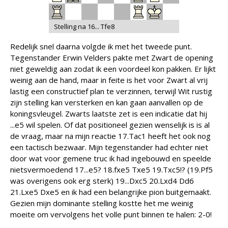
Stelling na 16... Tfe8
Redelijk snel daarna volgde ik met het tweede punt.
Tegenstander Erwin Velders pakte met Zwart de opening
niet geweldig aan zodat ik een voordeel kon pakken. Er lijkt
weinig aan de hand, maar in feite is het voor Zwart al vrij
lastig een constructief plan te verzinnen, terwijl Wit rustig
zijn stelling kan versterken en kan gaan aanvallen op de
koningsvleugel. Zwarts laatste zet is een indicatie dat hij
...e5 wil spelen. Of dat positioneel gezien wenselijk is is al
de vraag, maar na mijn reactie 17.Tac1 heeft het ook nog
een tactisch bezwaar. Mijn tegenstander had echter niet
door wat voor gemene truc ik had ingebouwd en speelde
nietsvermoedend 17...e5? 18.fxe5 Txe5 19.Txc5!? (19.Pf5
was overigens ook erg sterk) 19...Dxc5 20.Lxd4 Dd6
21.Lxe5 Dxe5 en ik had een belangrijke pion buitgemaakt.
Gezien mijn dominante stelling kostte het me weinig
moeite om vervolgens het volle punt binnen te halen: 2-0!