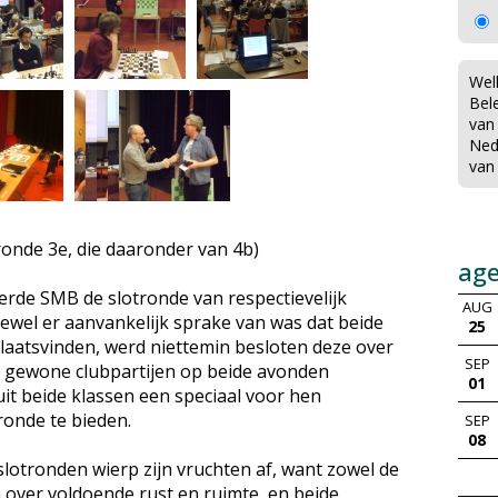
Wel
Bel
van
Ned
van
tronde 3e, die daaronder van 4b)
ag
erde SMB de slotronde van respectievelijk
AUG
oewel er aanvankelijk sprake van was dat beide
25
aatsvinden, werd niettemin besloten deze over
SEP
e gewone clubpartijen op beide avonden
01
it beide klassen een speciaal voor hen
onde te bieden.
SEP
08
slotronden wierp zijn vruchten af, want zowel de
n over voldoende rust en ruimte, en beide