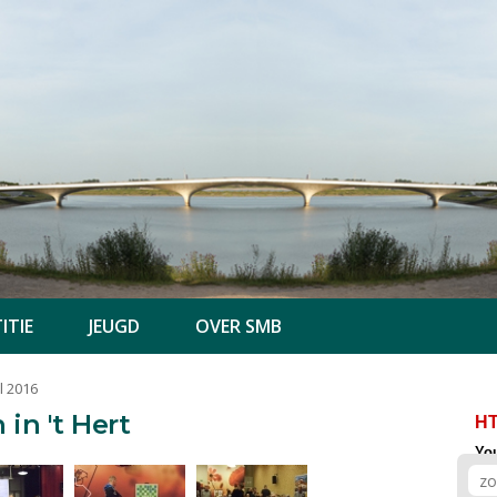
ITIE
JEUGD
OVER SMB
l 2016
in 't Hert